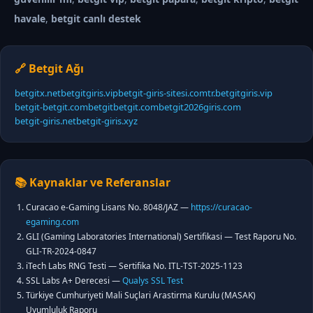
havale
,
betgit canlı destek
🔗 Betgit Ağı
betgitx.net
betgitgiris.vip
betgit-giris-sitesi.com
tr.betgitgiris.vip
betgit-betgit.com
betgitbetgit.com
betgit2026giris.com
betgit-giris.net
betgit-giris.xyz
📚 Kaynaklar ve Referanslar
Curacao e-Gaming Lisans No. 8048/JAZ —
https://curacao-
egaming.com
GLI (Gaming Laboratories International) Sertifikasi — Test Raporu No.
GLI-TR-2024-0847
iTech Labs RNG Testi — Sertifika No. ITL-TST-2025-1123
SSL Labs A+ Derecesi —
Qualys SSL Test
Türkiye Cumhuriyeti Mali Suçlari Arastirma Kurulu (MASAK)
Uyumluluk Raporu