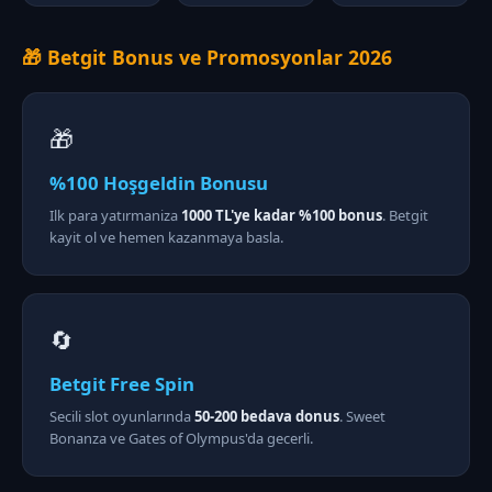
🎁 Betgit Bonus ve Promosyonlar 2026
🎁
%100 Hoşgeldin Bonusu
Ilk para yatırmaniza
1000 TL'ye kadar %100 bonus
. Betgit
kayit ol ve hemen kazanmaya basla.
🔄
Betgit Free Spin
Secili slot oyunlarında
50-200 bedava donus
. Sweet
Bonanza ve Gates of Olympus'da gecerli.