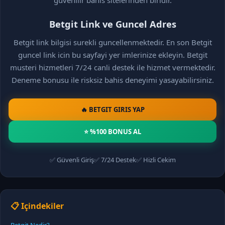
guvenilir bahis sitelerinden biridir.
Betgit Link ve Guncel Adres
Betgit link bilgisi surekli guncellenmektedir. En son Betgit
guncel link icin bu sayfayi yer imlerinize ekleyin. Betgit
musteri hizmetleri 7/24 canli destek ile hizmet vermektedir.
Deneme bonusu ile risksiz bahis deneyimi yasayabilirsiniz.
🔥 BETGIT GIRIS YAP
⭐ %100 BONUS AL
✅ Güvenli Giriş
✅ 7/24 Destek
✅ Hizli Cekim
📋 Içindekiler