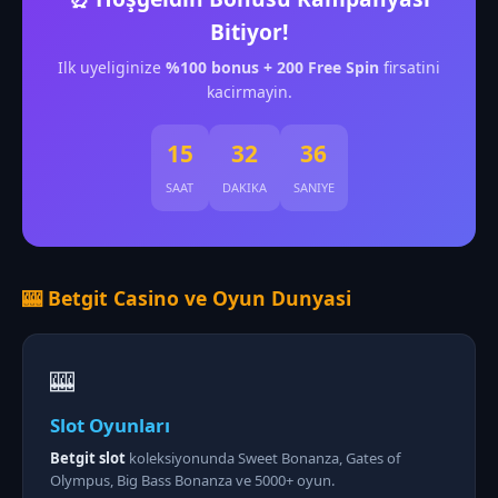
Bitiyor!
Ilk uyeliginize
%100 bonus + 200 Free Spin
firsatini
kacirmayin.
15
32
36
SAAT
DAKIKA
SANIYE
🎰 Betgit Casino ve Oyun Dunyasi
🎰
Slot Oyunları
Betgit slot
koleksiyonunda Sweet Bonanza, Gates of
Olympus, Big Bass Bonanza ve 5000+ oyun.