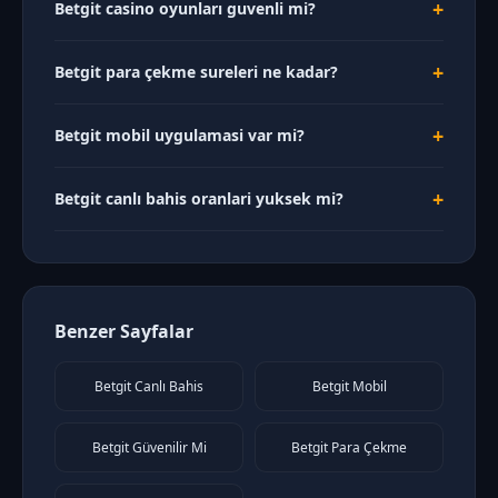
Betgit casino oyunları guvenli mi?
Betgit para çekme sureleri ne kadar?
Betgit mobil uygulamasi var mi?
Betgit canlı bahis oranlari yuksek mi?
Benzer Sayfalar
Betgit Canlı Bahis
Betgit Mobil
Betgit Güvenilir Mi
Betgit Para Çekme