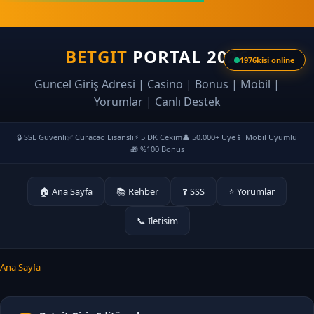
BETGIT
PORTAL 2026
1976
kisi online
Guncel Giriş Adresi | Casino | Bonus | Mobil |
Yorumlar | Canlı Destek
🔒 SSL Guvenli
✅ Curacao Lisansli
⚡ 5 DK Cekim
👤 50.000+ Uye
📱 Mobil Uyumlu
🎁 %100 Bonus
🏠 Ana Sayfa
📚 Rehber
❓ SSS
⭐ Yorumlar
📞 Iletisim
Ana Sayfa