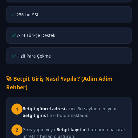
✅
256-bit SSL
✅
7/24 Türkçe Destek
✅
Hizli Para Çekme
🚀 Betgit Giriş Nasıl Yapılır? (Adim Adim
Rehber)
Betgit güncel adresi
acin. Bu sayfada en yeni
1
betgit giris
linki bulunmaktadir.
Giriş yapın veya
Betgit kayit ol
butonuna basarak
2
ücretsiz hesap oluşturun.