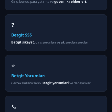
Giriş, bonus, para yatırma ve
guvenlik rehberleri
.
❓
Betgit SSS
Betgit sikayet
, giris sorunlari ve sik sorulan sorular.
⭐
Betgit Yorumları
Gercek kullanicilarin
Betgit yorumlari
ve deneyimleri.
📞