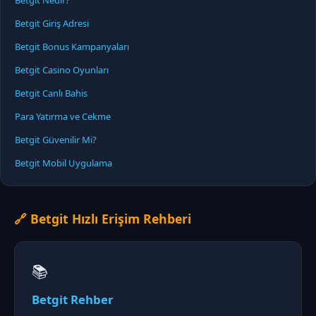
Betgit Nedir?
Betgit Giriş Adresi
Betgit Bonus Kampanyaları
Betgit Casino Oyunları
Betgit Canlı Bahis
Para Yatırma ve Cekme
Betgit Güvenilir Mi?
Betgit Mobil Uygulama
🔗 Betgit Hızlı Erişim Rehberi
📚
Betgit Rehber