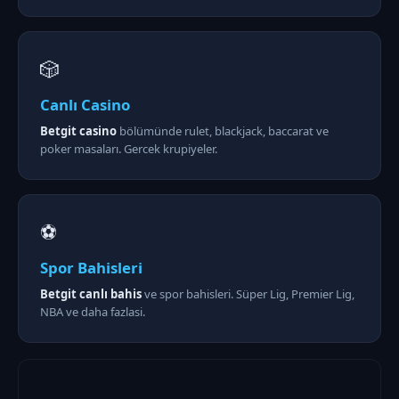
🎲
Canlı Casino
Betgit casino
bölümünde rulet, blackjack, baccarat ve
poker masaları. Gercek krupiyeler.
⚽
Spor Bahisleri
Betgit canlı bahis
ve spor bahisleri. Süper Lig, Premier Lig,
NBA ve daha fazlasi.