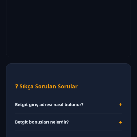
❓ Sıkça Sorulan Sorular
Betgit giriş adresi nasıl bulunur?
Betgit bonusları nelerdir?