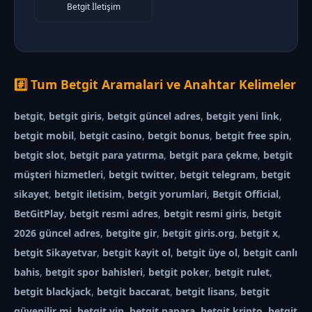
Betgit İletişim
#️⃣ Tum Betgit Aramalari ve Anahtar Kelimeler
betgit
,
betgit giris
,
betgit güncel adres
,
betgit yeni link
,
betgit mobil
,
betgit casino
,
betgit bonus
,
betgit free spin
,
betgit slot
,
betgit para yatırma
,
betgit para çekme
,
betgit
müşteri hizmetleri
,
betgit twitter
,
betgit telegram
,
betgit
sikayet
,
betgit iletisim
,
betgit yorumlari
,
Betgit Official
,
BetGitPlay
,
betgit resmi adres
,
betgit resmi giris
,
betgit
2026 güncel adres
,
betgite gir
,
betgit giris.org
,
betgit x
,
betgit Sikayetvar
,
betgit kayit ol
,
betgit üye ol
,
betgit canlı
bahis
,
betgit spor bahisleri
,
betgit poker
,
betgit rulet
,
betgit blackjack
,
betgit baccarat
,
betgit lisans
,
betgit
güvenilir mi
,
betgit vip
,
betgit papara
,
betgit kripto
,
betgit