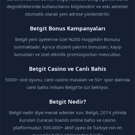
degisikliklerinde kullanıcılarını bilgilendirir ve eski adresler
otomatik olarak yeni adrese yönlendirilir.
Betgit Bonus Kampanyaları
Betgit yeni üyelerine özel %200 Hoşgeldin Bonusu
sunmaktadır. Ayrıca düzenli yatırım bonusları, kayip
bonusları ve özel etkinlik promosyonları mevcuttur.
Betgit Casino ve Canlı Bahis
5000+ slot oyunu, canlı casino masaları ve 50+ spor dalında
canlı bahis imkanı Betgit'te sizi bekliyor.
Betgit Nedir?
Betgit nedir diye merak edenler icin: Betgit, 2014 yilinda
kurulan Curacao lisansli online bahis ve casino
platformudur. 500.000+ aktif uyesi ile Turkiye nin en