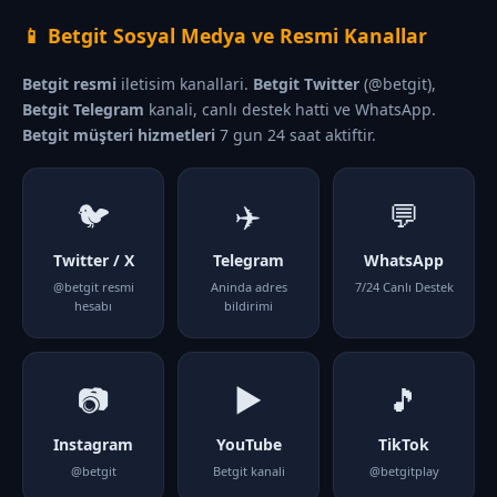
📱 Betgit Sosyal Medya ve Resmi Kanallar
Betgit resmi
iletisim kanallari.
Betgit Twitter
(@betgit),
Betgit Telegram
kanali, canlı destek hatti ve WhatsApp.
Betgit müşteri hizmetleri
7 gun 24 saat aktiftir.
🐦
✈️
💬
Twitter / X
Telegram
WhatsApp
@betgit resmi
Aninda adres
7/24 Canlı Destek
hesabı
bildirimi
📷
▶️
🎵
Instagram
YouTube
TikTok
@betgit
Betgit kanali
@betgitplay