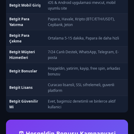
iOS & Android uygulamasi mevcut, mobil
Betgit Mobil Giriş
uyumlu site
Betgit Para
Papara, Havale, Kripto (BTC/ETH/USDT),
Yatırma
Cepbank, Jeton
Betgit Para
Ortalama 5-15 dakika, Papara ile daha hizli
Çekme
Betgit Müşteri
7/24 Canlı Destek, WhatsApp, Telegram, E-
Hizmetleri
posta
Hoşgeldin, yatirim, kayip, free spin, arkadas
Betgit Bonuslar
bonusu
Curacao lisansli, SSL sifrelemeli, guvenli
Betgit Lisans
platform
Betgit Güvenilir
Evet, bagimsiz denetimli ve binlerce aktif
Mi
kullanici
⏰ Hoşgeldin Bonusu Kampanyasi