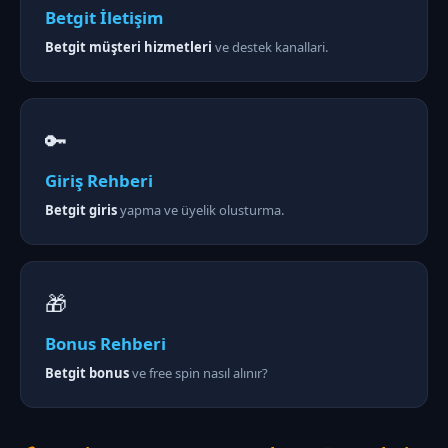
Betgit İletişim
Betgit müşteri hizmetleri
ve destek kanallari.
🔑
Giriş Rehberi
Betgit giris
yapma ve üyelik olusturma.
🎁
Bonus Rehberi
Betgit bonus
ve free spin nasıl alınır?