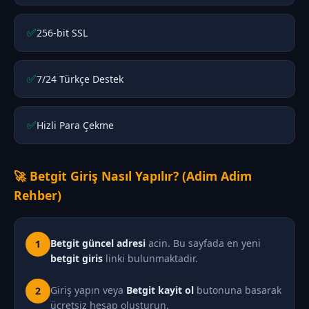
✅
256-bit SSL
✅
7/24 Türkçe Destek
✅
Hizli Para Çekme
🚀 Betgit Giriş Nasıl Yapılır? (Adim Adim
Rehber)
Betgit güncel adresi
acin. Bu sayfada en yeni
1
betgit giris
linki bulunmaktadir.
Giriş yapın veya
Betgit kayit ol
butonuna basarak
2
ücretsiz hesap oluşturun.