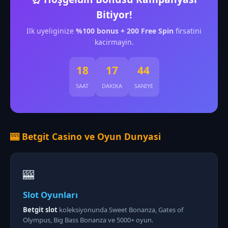
Bitiyor!
Ilk uyeliginize
%100 bonus + 200 Free Spin
firsatini
kacirmayin.
18
17
43
SAAT
DAKIKA
SANIYE
🎰 Betgit Casino ve Oyun Dunyasi
🎰
Slot Oyunları
Betgit slot
koleksiyonunda Sweet Bonanza, Gates of
Olympus, Big Bass Bonanza ve 5000+ oyun.