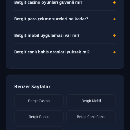
Betgit casino oyunları guvenli mi?
Betgit para çekme sureleri ne kadar?
Betgit mobil uygulamasi var mi?
Betgit canlı bahis oranlari yuksek mi?
Benzer Sayfalar
Betgit Casino
Betgit Mobil
Betgit Bonus
Betgit Canlı Bahis