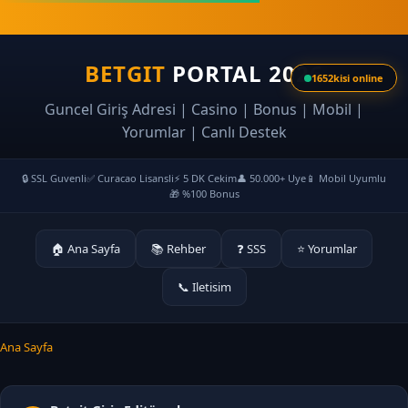
BETGIT
PORTAL 2026
1652
kisi online
Guncel Giriş Adresi | Casino | Bonus | Mobil |
Yorumlar | Canlı Destek
🔒 SSL Guvenli
✅ Curacao Lisansli
⚡ 5 DK Cekim
👤 50.000+ Uye
📱 Mobil Uyumlu
🎁 %100 Bonus
🏠 Ana Sayfa
📚 Rehber
❓ SSS
⭐ Yorumlar
📞 Iletisim
Ana Sayfa