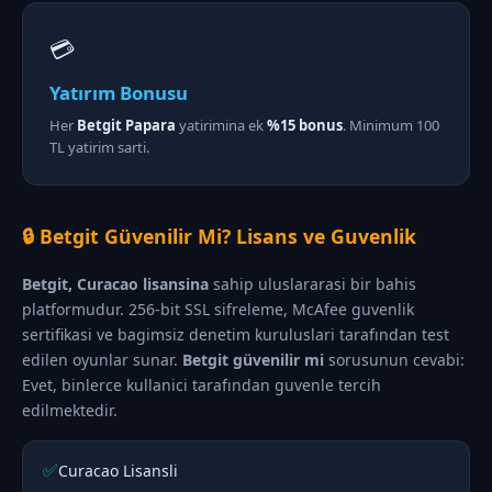
💳
Yatırım Bonusu
Her
Betgit Papara
yatirimina ek
%15 bonus
. Minimum 100
TL yatirim sarti.
🔒 Betgit Güvenilir Mi? Lisans ve Guvenlik
Betgit, Curacao lisansina
sahip uluslararasi bir bahis
platformudur. 256-bit SSL sifreleme, McAfee guvenlik
sertifikasi ve bagimsiz denetim kuruluslari tarafından test
edilen oyunlar sunar.
Betgit güvenilir mi
sorusunun cevabi:
Evet, binlerce kullanici tarafından guvenle tercih
edilmektedir.
✅
Curacao Lisansli