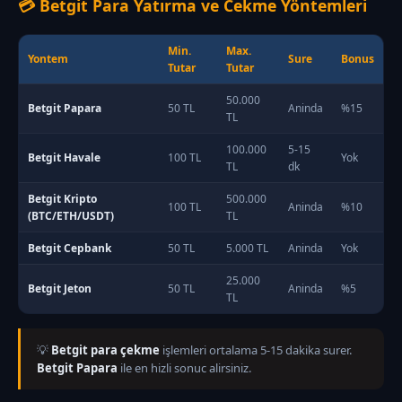
💳 Betgit Para Yatırma ve Cekme Yöntemleri
Min.
Max.
Yontem
Sure
Bonus
Tutar
Tutar
50.000
Betgit Papara
50 TL
Aninda
%15
TL
100.000
5-15
Betgit Havale
100 TL
Yok
TL
dk
Betgit Kripto
500.000
100 TL
Aninda
%10
(BTC/ETH/USDT)
TL
Betgit Cepbank
50 TL
5.000 TL
Aninda
Yok
25.000
Betgit Jeton
50 TL
Aninda
%5
TL
💡
Betgit para çekme
işlemleri ortalama 5-15 dakika surer.
Betgit Papara
ile en hizli sonuc alirsiniz.