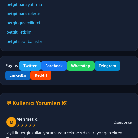
betgit para yatırma
betgit para çekme
betgit güvenilir mi
betgit iletisim
betgit spor bahisleri
Paylas:
Twitter
Facebook
WhatsApp
Telegram
LinkedIn
Reddit
💬 Kullanıcı Yorumları (6)
Mehmet K.
M
2 saat once
★★★★★
2 yildir Betgit kullaniyorum. Para cekme 5 dk suruyor gercekten.