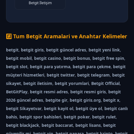
Betgit İletişim
#️⃣ Tum Betgit Aramalari ve Anahtar Kelimeler
betgit
,
betgit giris
,
betgit güncel adres
,
betgit yeni link
,
betgit mobil
,
betgit casino
,
betgit bonus
,
betgit free spin
,
betgit slot
,
betgit para yatırma
,
betgit para çekme
,
betgit
müşteri hizmetleri
,
betgit twitter
,
betgit telegram
,
betgit
sikayet
,
betgit iletisim
,
betgit yorumlari
,
Betgit Official
,
BetGitPlay
,
betgit resmi adres
,
betgit resmi giris
,
betgit
2026 güncel adres
,
betgite gir
,
betgit giris.org
,
betgit x
,
betgit Sikayetvar
,
betgit kayit ol
,
betgit üye ol
,
betgit canlı
bahis
,
betgit spor bahisleri
,
betgit poker
,
betgit rulet
,
betgit blackjack
,
betgit baccarat
,
betgit lisans
,
betgit
güvenilir mi
,
betgit vip
,
betgit papara
,
betgit kripto
,
betgit