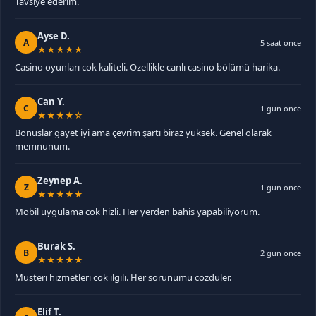
Tavsiye ederim.
Ayse D.
A
5 saat once
★★★★★
Casino oyunları cok kaliteli. Özellikle canlı casino bölümü harika.
Can Y.
C
1 gun once
★★★★☆
Bonuslar gayet iyi ama çevrim şartı biraz yuksek. Genel olarak
memnunum.
Zeynep A.
Z
1 gun once
★★★★★
Mobil uygulama cok hizli. Her yerden bahis yapabiliyorum.
Burak S.
B
2 gun once
★★★★★
Musteri hizmetleri cok ilgili. Her sorunumu cozduler.
Elif T.