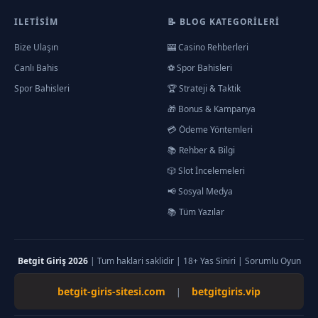
ILETISIM
📝 BLOG KATEGORILERI
Bize Ulaşın
🎰 Casino Rehberleri
Canlı Bahis
⚽ Spor Bahisleri
Spor Bahisleri
🏆 Strateji & Taktik
🎁 Bonus & Kampanya
💳 Ödeme Yöntemleri
📚 Rehber & Bilgi
🎲 Slot İncelemeleri
📢 Sosyal Medya
📚 Tüm Yazılar
Betgit Giriş 2026
| Tum haklari saklidir | 18+ Yas Siniri | Sorumlu Oyun
betgit-giris-sitesi.com
betgitgiris.vip
|