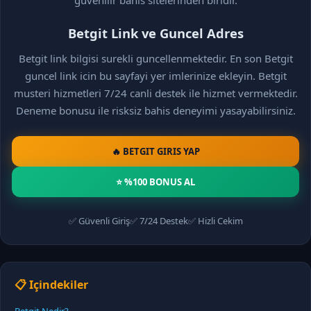
guvenilir bahis sitelerinden biridir.
Betgit Link ve Guncel Adres
Betgit link bilgisi surekli guncellenmektedir. En son Betgit
guncel link icin bu sayfayi yer imlerinize ekleyin. Betgit
musteri hizmetleri 7/24 canli destek ile hizmet vermektedir.
Deneme bonusu ile risksiz bahis deneyimi yasayabilirsiniz.
🔥 BETGIT GIRIS YAP
⭐ %100 BONUS AL
✅ Güvenli Giriş
✅ 7/24 Destek
✅ Hizli Cekim
📋 Içindekiler