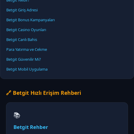
Betgit Nedir?
Betgit Giriş Adresi
Betgit Bonus Kampanyaları
Betgit Casino Oyunları
Betgit Canlı Bahis
Para Yatırma ve Cekme
Betgit Güvenilir Mi?
Betgit Mobil Uygulama
🔗 Betgit Hızlı Erişim Rehberi
📚
Betgit Rehber