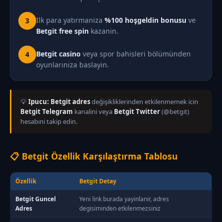
Ilk para yatırmaniza
%100 hoşgeldin bonusu
ve
3
Betgit free spin
kazanin.
Betgit casino
veya spor bahisleri bölümünden
4
oyunlarıniza baslayin.
💡
Ipucu:
Betgit adres
değişikliklerinden etkilenmemek icin
Betgit Telegram
kanalini veya
Betgit Twitter
(@betgit)
hesabıni takip edin.
📋 Betgit Özellik Karşılaştırma Tablosu
Özellik
Betgit Detay
Betgit Guncel
Yeni link burada yayinlanir, adres
Adres
degisiminden etkilenmezsiniz