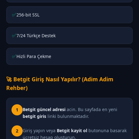
✅
256-bit SSL
✅
7/24 Türkçe Destek
✅
Hizli Para Çekme
🚀 Betgit Giriş Nasıl Yapılır? (Adim Adim
Rehber)
Betgit güncel adresi
acin. Bu sayfada en yeni
1
betgit giris
linki bulunmaktadir.
Giriş yapın veya
Betgit kayit ol
butonuna basarak
2
ücretsiz hesap oluşturun.