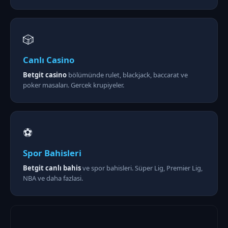
🎲
Canlı Casino
Betgit casino
bölümünde rulet, blackjack, baccarat ve
poker masaları. Gercek krupiyeler.
⚽
Spor Bahisleri
Betgit canlı bahis
ve spor bahisleri. Süper Lig, Premier Lig,
NBA ve daha fazlasi.