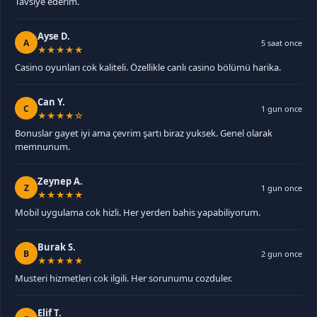
Tavsiye ederim.
Ayse D.
A
5 saat once
★★★★★
Casino oyunları cok kaliteli. Özellikle canlı casino bölümü harika.
Can Y.
C
1 gun once
★★★★☆
Bonuslar gayet iyi ama çevrim şartı biraz yuksek. Genel olarak
memnunum.
Zeynep A.
Z
1 gun once
★★★★★
Mobil uygulama cok hizli. Her yerden bahis yapabiliyorum.
Burak S.
B
2 gun once
★★★★★
Musteri hizmetleri cok ilgili. Her sorunumu cozduler.
Elif T.