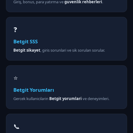
Giriş, bonus, para yatırma ve
guvenlik rehberleri
.
❓
Betgit SSS
Betgit sikayet
, giris sorunlari ve sik sorulan sorular.
⭐
Betgit Yorumları
Gercek kullanicilarin
Betgit yorumlari
ve deneyimleri.
📞