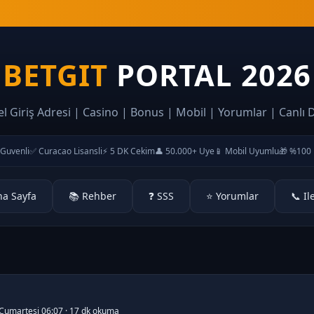
BETGIT
PORTAL 2026
l Giriş Adresi | Casino | Bonus | Mobil | Yorumlar | Canlı 
 Guvenli
✅ Curacao Lisansli
⚡ 5 DK Cekim
👤 50.000+ Uye
📱 Mobil Uyumlu
🎁 %100
na Sayfa
📚 Rehber
❓ SSS
⭐ Yorumlar
📞 Il
Cumartesi 06:07 ·
17
dk okuma