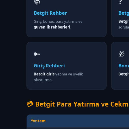
📚
❓
Betgit Rehber
Betg
Giriş, bonus, para yatırma ve
Betgi
guvenlik rehberleri
.
sorula
🔑
🎁
Giriş Rehberi
Bon
Betgit giris
yapma ve üyelik
Betgi
olusturma.
💳 Betgit Para Yatırma ve Cekm
Yontem