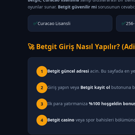
oyunlar sunar.
Betgit güvenilir mi
sorusunun cevabi: 
✅
✅
Curacao Lisansli
256-
🚀 Betgit Giriş Nasıl Yapılır? (
Betgit güncel adresi
acin. Bu sayfada en y
1
Giriş yapın veya
Betgit kayit ol
butonuna ba
2
Ilk para yatırmaniza
%100 hoşgeldin bonu
3
Betgit casino
veya spor bahisleri bölümünd
4