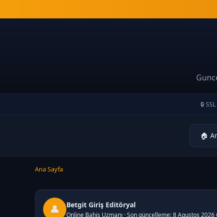
Gunce
🔒 SSL
🏠 A
Ana Sayfa
Betgit Giriş Editöryal
👤
Online Bahis Uzmanı · Son güncelleme: 8 Agustos 2026 