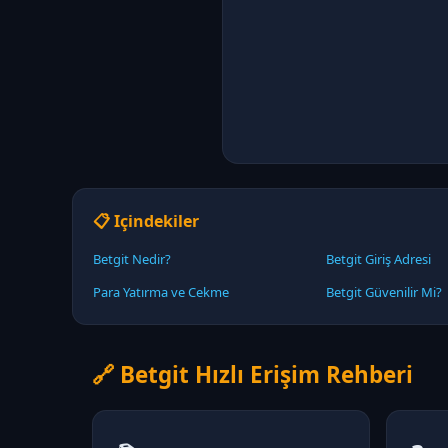
📋 Içindekiler
Betgit Nedir?
Betgit Giriş Adresi
Para Yatırma ve Cekme
Betgit Güvenilir Mi?
🔗 Betgit Hızlı Erişim Rehberi