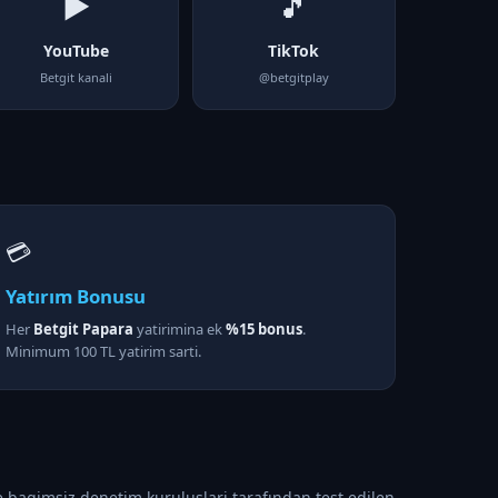
▶️
🎵
YouTube
TikTok
Betgit kanali
@betgitplay
💳
Yatırım Bonusu
Her
Betgit Papara
yatirimina ek
%15 bonus
.
Minimum 100 TL yatirim sarti.
ve bagimsiz denetim kuruluslari tarafından test edilen