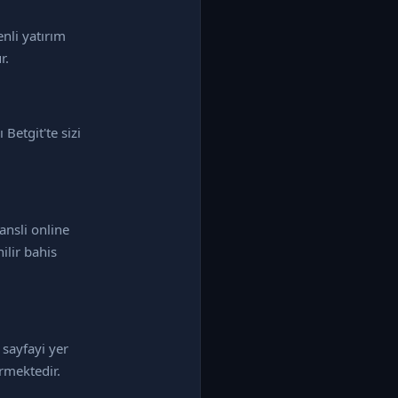
nli yatırım
r.
Betgit'te sizi
ansli online
ilir bahis
 sayfayi yer
ermektedir.