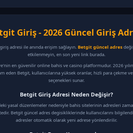
tgit Giriş - 2026 Güncel Giriş Adr
giriş adresi ile anında erişim sağlayın.
Betgit güncel adres
değiş
etkilenmeyin, en son yeni link burada.
ye'nin en güvenilir online bahis ve casino platformudur. 2026 yıl
 eden Betgit, kullanıcılarına yüksek oranlar, hizli para çekme v
seçenekleri sunar.
Betgit Giriş Adresi Neden Değişir?
deki yasal düzenlemeler nedeniyle bahis sitelerinin adresleri za
dir. Betgit güncel adres degisikliklerinde kullanıcılarını bilgilendi
adresler otomatik olarak yeni adrese yönlendirilir.