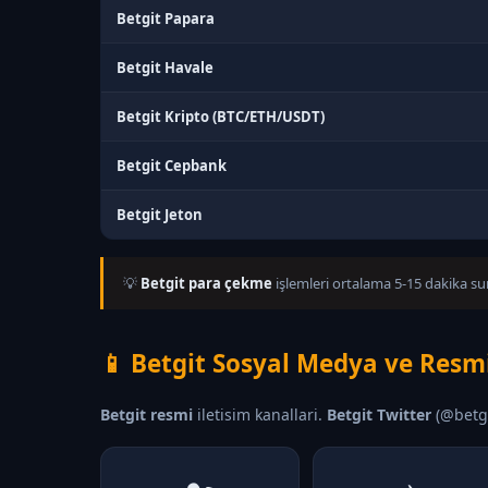
Betgit Papara
Betgit Havale
Betgit Kripto (BTC/ETH/USDT)
Betgit Cepbank
Betgit Jeton
💡
Betgit para çekme
işlemleri ortalama 5-15 dakika su
📱 Betgit Sosyal Medya ve Resm
Betgit resmi
iletisim kanallari.
Betgit Twitter
(@betgi