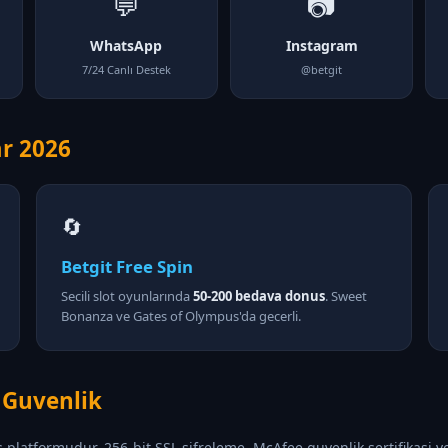
💬
📷
WhatsApp
Instagram
7/24 Canlı Destek
@betgit
r 2026
🔄
Betgit Free Spin
Secili slot oyunlarında
50-200 bedava donus
. Sweet
Bonanza ve Gates of Olympus'da gecerli.
e Guvenlik
s platformudur. 256-bit SSL sifreleme, McAfee guvenlik sertifikasi 