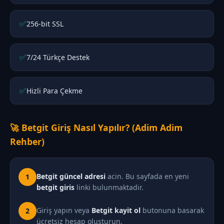
✅
256-bit SSL
✅
7/24 Türkçe Destek
✅
Hizli Para Çekme
🚀 Betgit Giriş Nasıl Yapılır? (Adim Adim
Rehber)
Betgit güncel adresi
acin. Bu sayfada en yeni
1
betgit giris
linki bulunmaktadir.
Giriş yapın veya
Betgit kayit ol
butonuna basarak
2
ücretsiz hesap oluşturun.