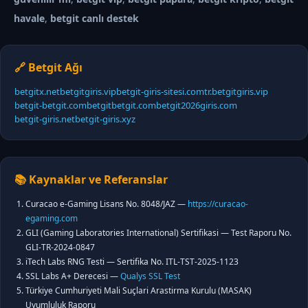
havale
,
betgit canlı destek
🔗 Betgit Ağı
betgitx.net
betgitgiris.vip
betgit-giris-sitesi.com
tr.betgitgiris.vip
betgit-betgit.com
betgitbetgit.com
betgit2026giris.com
betgit-giris.net
betgit-giris.xyz
📚 Kaynaklar ve Referanslar
Curacao e-Gaming Lisans No. 8048/JAZ —
https://curacao-
egaming.com
GLI (Gaming Laboratories International) Sertifikasi — Test Raporu No.
GLI-TR-2024-0847
iTech Labs RNG Testi — Sertifika No. ITL-TST-2025-1123
SSL Labs A+ Derecesi —
Qualys SSL Test
Türkiye Cumhuriyeti Mali Suçlari Arastirma Kurulu (MASAK)
Uyumluluk Raporu