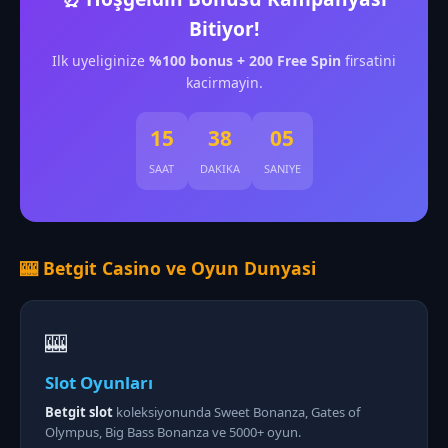
Bitiyor!
Ilk uyeliginize
%100 bonus + 200 Free Spin
firsatini
kacirmayin.
15
38
04
SAAT
DAKIKA
SANIYE
🎰 Betgit Casino ve Oyun Dunyasi
🎰
Slot Oyunları
Betgit slot
koleksiyonunda Sweet Bonanza, Gates of
Olympus, Big Bass Bonanza ve 5000+ oyun.