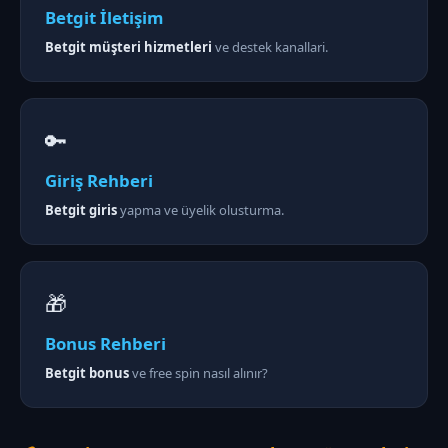
Betgit İletişim
Betgit müşteri hizmetleri
ve destek kanallari.
🔑
Giriş Rehberi
Betgit giris
yapma ve üyelik olusturma.
🎁
Bonus Rehberi
Betgit bonus
ve free spin nasıl alınır?