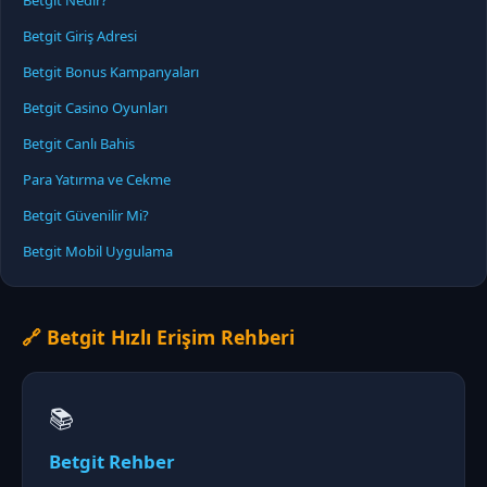
Betgit Nedir?
Betgit Giriş Adresi
Betgit Bonus Kampanyaları
Betgit Casino Oyunları
Betgit Canlı Bahis
Para Yatırma ve Cekme
Betgit Güvenilir Mi?
Betgit Mobil Uygulama
🔗 Betgit Hızlı Erişim Rehberi
📚
Betgit Rehber