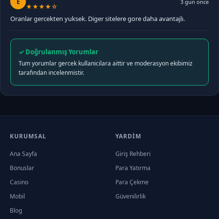
E
3 gun once
★★★★☆
Oranlar gercekten yuksek. Diger sitelere gore daha avantajlı.
✓ Doğrulanmış Yorumlar
Tum yorumlar gercek kullanicilara aittir ve moderasyon ekibimiz
tarafından incelenmistir.
KURUMSAL
YARDIM
Ana Sayfa
Giriş Rehberi
Bonuslar
Para Yatırma
Casino
Para Çekme
Mobil
Güvenilirlik
Blog