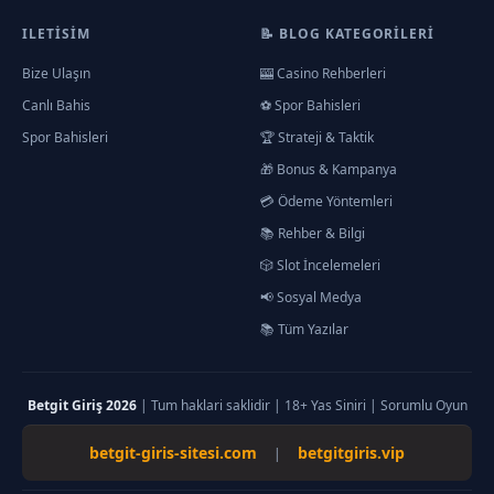
ILETISIM
📝 BLOG KATEGORILERI
Bize Ulaşın
🎰 Casino Rehberleri
Canlı Bahis
⚽ Spor Bahisleri
Spor Bahisleri
🏆 Strateji & Taktik
🎁 Bonus & Kampanya
💳 Ödeme Yöntemleri
📚 Rehber & Bilgi
🎲 Slot İncelemeleri
📢 Sosyal Medya
📚 Tüm Yazılar
Betgit Giriş 2026
| Tum haklari saklidir | 18+ Yas Siniri | Sorumlu Oyun
betgit-giris-sitesi.com
betgitgiris.vip
|