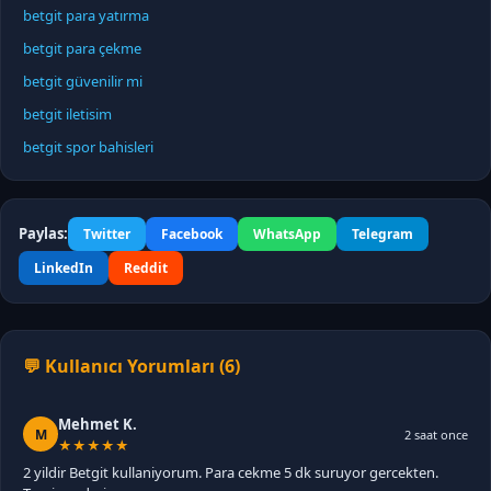
betgit para yatırma
betgit para çekme
betgit güvenilir mi
betgit iletisim
betgit spor bahisleri
Paylas:
Twitter
Facebook
WhatsApp
Telegram
LinkedIn
Reddit
💬 Kullanıcı Yorumları (6)
Mehmet K.
M
2 saat once
★★★★★
2 yildir Betgit kullaniyorum. Para cekme 5 dk suruyor gercekten.