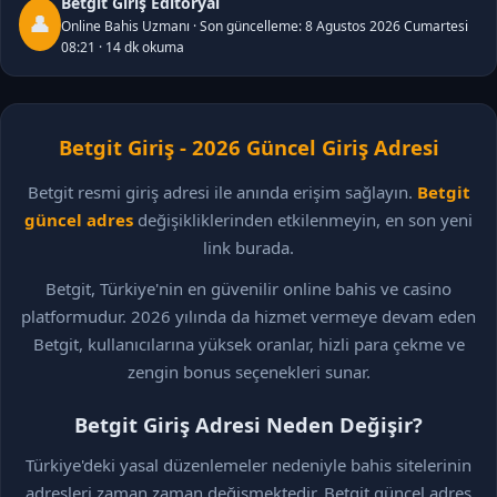
Betgit Giriş Editöryal
👤
Online Bahis Uzmanı · Son güncelleme: 8 Agustos 2026 Cumartesi
08:21 ·
14
dk okuma
Betgit Giriş - 2026 Güncel Giriş Adresi
Betgit resmi giriş adresi ile anında erişim sağlayın.
Betgit
güncel adres
değişikliklerinden etkilenmeyin, en son yeni
link burada.
Betgit, Türkiye'nin en güvenilir online bahis ve casino
platformudur. 2026 yılında da hizmet vermeye devam eden
Betgit, kullanıcılarına yüksek oranlar, hizli para çekme ve
zengin bonus seçenekleri sunar.
Betgit Giriş Adresi Neden Değişir?
Türkiye'deki yasal düzenlemeler nedeniyle bahis sitelerinin
adresleri zaman zaman değişmektedir. Betgit güncel adres