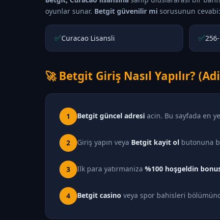
oyunlar sunar.
Betgit güvenilir mi
sorusunun cevabi: 
✅
✅
Curacao Lisansli
256-
🚀 Betgit Giriş Nasıl Yapılır? (
Betgit güncel adresi
acin. Bu sayfada en y
1
Giriş yapın veya
Betgit kayit ol
butonuna ba
2
Ilk para yatırmaniza
%100 hoşgeldin bonu
3
Betgit casino
veya spor bahisleri bölümünd
4