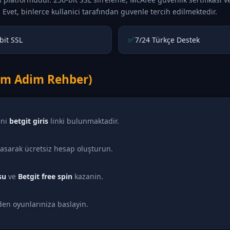
Evet, binlerce kullanici tarafından guvenle tercih edilmektedir.
✅
bit SSL
7/24 Türkçe Destek
Adim Adim Rehber)
eni
betgit giris
linki bulunmaktadir.
sarak ücretsiz hesap oluşturun.
su
ve
Betgit free spin
kazanin.
en oyunlarıniza baslayin.