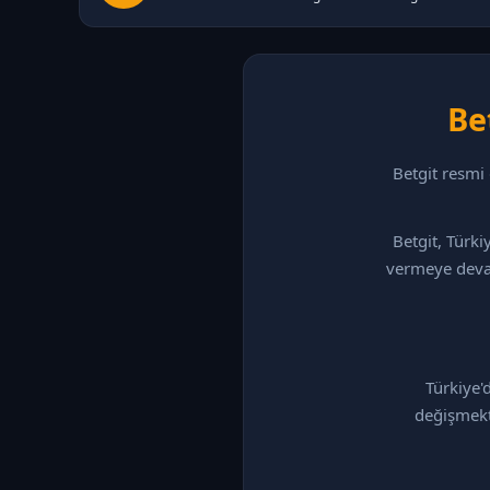
Be
Betgit resmi 
Betgit, Türki
vermeye devam
Türkiye'
değişmekte