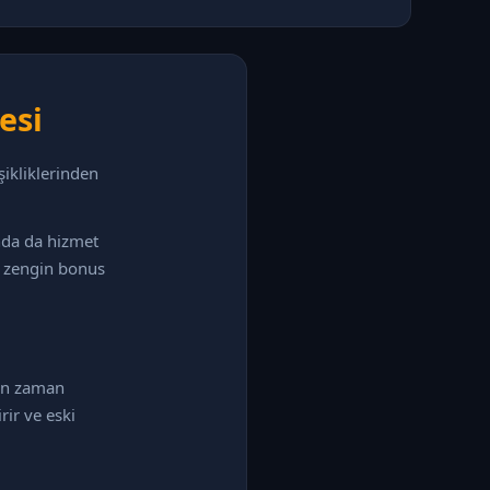
esi
ikliklerinden
ında da hizmet
e zengin bonus
man zaman
rir ve eski