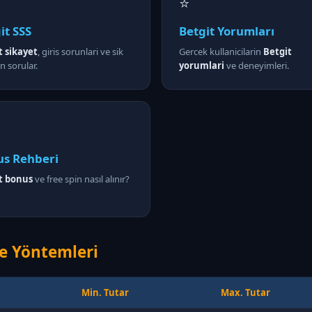
⭐
it SSS
Betgit Yorumları
t sikayet
, giris sorunlari ve sik
Gercek kullanicilarin
Betgit
n sorular.
yorumlari
ve deneyimleri.
us Rehberi
t bonus
ve free spin nasıl alınır?
e Yöntemleri
Min. Tutar
Max. Tutar