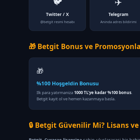
🐦
✈️
Twitter / X
Telegram
@betgit resmi hesabı
Aninda adres bildirimi
🎁 Betgit Bonus ve Promosyonla
🎁
%100 Hoşgeldin Bonusu
Ilk para yatırmaniza
1000 TL'ye kadar %100 bonus
.
Betgit kayit ol ve hemen kazanmaya basla.
🔒 Betgit Güvenilir Mi? Lisans v
Betgit, Curacao lisansina
sahip uluslararasi bir bahi