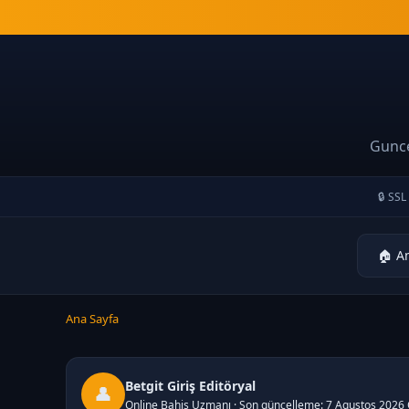
Gunce
🔒 SSL
🏠 A
Ana Sayfa
Betgit Giriş Editöryal
👤
Online Bahis Uzmanı · Son güncelleme: 7 Agustos 2026