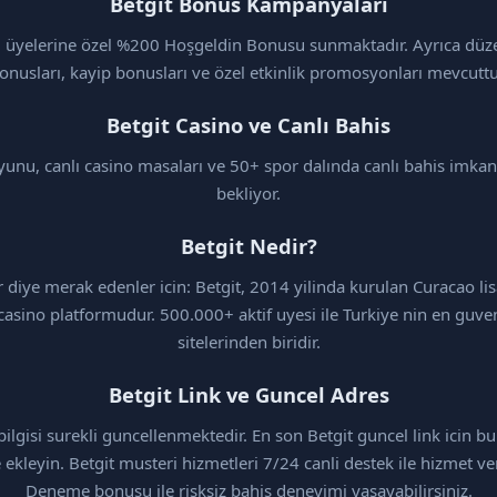
Betgit Bonus Kampanyaları
i üyelerine özel %200 Hoşgeldin Bonusu sunmaktadır. Ayrıca düze
onusları, kayip bonusları ve özel etkinlik promosyonları mevcuttu
Betgit Casino ve Canlı Bahis
unu, canlı casino masaları ve 50+ spor dalında canlı bahis imkanı 
bekliyor.
Betgit Nedir?
r diye merak edenler icin: Betgit, 2014 yilinda kurulan Curacao lis
casino platformudur. 500.000+ aktif uyesi ile Turkiye nin en guven
sitelerinden biridir.
Betgit Link ve Guncel Adres
 bilgisi surekli guncellenmektedir. En son Betgit guncel link icin bu
 ekleyin. Betgit musteri hizmetleri 7/24 canli destek ile hizmet v
Deneme bonusu ile risksiz bahis deneyimi yasayabilirsiniz.