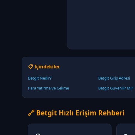
📋 Içindekiler
Betgit Nedir?
Betgit Giriş Adresi
Para Yatırma ve Cekme
Betgit Güvenilir Mi?
🔗 Betgit Hızlı Erişim Rehberi