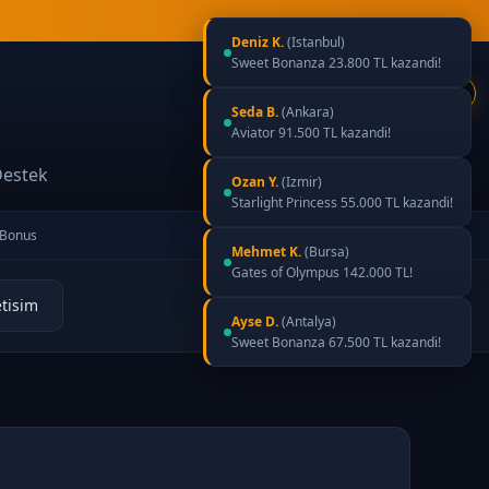
1253
kisi online
Destek
 Bonus
etisim