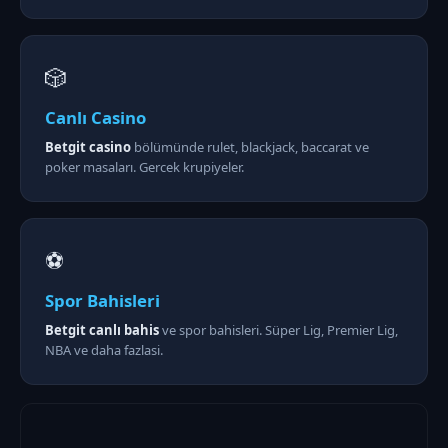
🎲
Canlı Casino
Betgit casino
bölümünde rulet, blackjack, baccarat ve
poker masaları. Gercek krupiyeler.
⚽
Spor Bahisleri
Betgit canlı bahis
ve spor bahisleri. Süper Lig, Premier Lig,
NBA ve daha fazlasi.