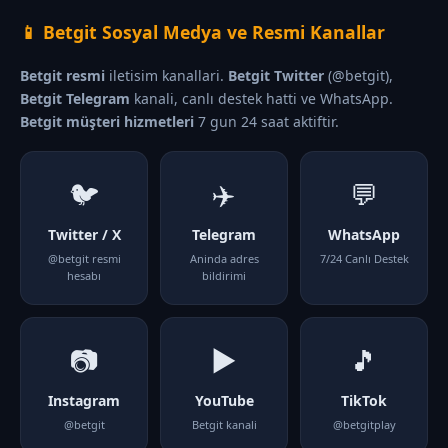
📱 Betgit Sosyal Medya ve Resmi Kanallar
Betgit resmi
iletisim kanallari.
Betgit Twitter
(@betgit),
Betgit Telegram
kanali, canlı destek hatti ve WhatsApp.
Betgit müşteri hizmetleri
7 gun 24 saat aktiftir.
🐦
✈️
💬
Twitter / X
Telegram
WhatsApp
@betgit resmi
Aninda adres
7/24 Canlı Destek
hesabı
bildirimi
📷
▶️
🎵
Instagram
YouTube
TikTok
@betgit
Betgit kanali
@betgitplay