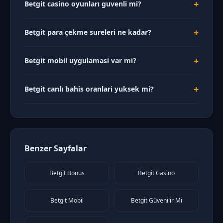
Betgit casino oyunları guvenli mi?
Betgit para çekme sureleri ne kadar?
Betgit mobil uygulamasi var mi?
Betgit canlı bahis oranlari yuksek mi?
Benzer Sayfalar
Betgit Bonus
Betgit Casino
Betgit Mobil
Betgit Güvenilir Mi