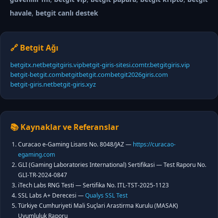
havale
,
betgit canlı destek
🔗 Betgit Ağı
betgitx.net
betgitgiris.vip
betgit-giris-sitesi.com
tr.betgitgiris.vip
betgit-betgit.com
betgitbetgit.com
betgit2026giris.com
betgit-giris.net
betgit-giris.xyz
📚 Kaynaklar ve Referanslar
Curacao e-Gaming Lisans No. 8048/JAZ —
https://curacao-
egaming.com
GLI (Gaming Laboratories International) Sertifikasi — Test Raporu No.
GLI-TR-2024-0847
iTech Labs RNG Testi — Sertifika No. ITL-TST-2025-1123
SSL Labs A+ Derecesi —
Qualys SSL Test
Türkiye Cumhuriyeti Mali Suçlari Arastirma Kurulu (MASAK)
Uyumluluk Raporu