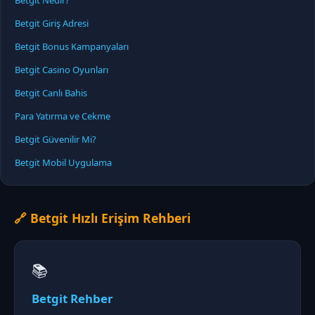
Betgit Nedir?
Betgit Giriş Adresi
Betgit Bonus Kampanyaları
Betgit Casino Oyunları
Betgit Canlı Bahis
Para Yatırma ve Cekme
Betgit Güvenilir Mi?
Betgit Mobil Uygulama
🔗 Betgit Hızlı Erişim Rehberi
📚
Betgit Rehber