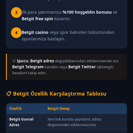
Ilk para yatırmaniza
%100 hoşgeldin bonusu
ve
3
Betgit free spin
kazanin.
Betgit casino
veya spor bahisleri bölümünden
4
oyunlarıniza baslayin.
💡
Ipucu:
Betgit adres
değişikliklerinden etkilenmemek icin
Betgit Telegram
kanalini veya
Betgit Twitter
(@betgit)
hesabıni takip edin.
📋 Betgit Özellik Karşılaştırma Tablosu
Özellik
Betgit Detay
Betgit Guncel
Yeni link burada yayinlanir, adres
Adres
degisiminden etkilenmezsiniz