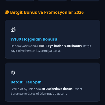
🎁 Betgit Bonus ve Promosyonlar 2026
🎁
%100 Hoşgeldin Bonusu
Ilk para yatırmaniza
1000 TL'ye kadar %100 bonus
. Betgit
kayit ol ve hemen kazanmaya basla.
🔄
Betgit Free Spin
Secili slot oyunlarında
50-200 bedava donus
. Sweet
Bonanza ve Gates of Olympus'da gecerli.