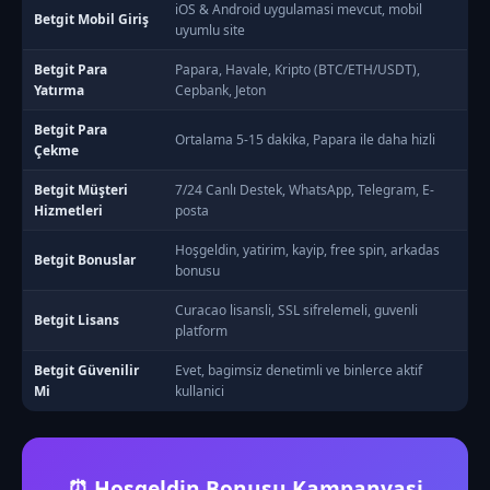
iOS & Android uygulamasi mevcut, mobil
Betgit Mobil Giriş
uyumlu site
Betgit Para
Papara, Havale, Kripto (BTC/ETH/USDT),
Yatırma
Cepbank, Jeton
Betgit Para
Ortalama 5-15 dakika, Papara ile daha hizli
Çekme
Betgit Müşteri
7/24 Canlı Destek, WhatsApp, Telegram, E-
Hizmetleri
posta
Hoşgeldin, yatirim, kayip, free spin, arkadas
Betgit Bonuslar
bonusu
Curacao lisansli, SSL sifrelemeli, guvenli
Betgit Lisans
platform
Betgit Güvenilir
Evet, bagimsiz denetimli ve binlerce aktif
Mi
kullanici
⏰ Hoşgeldin Bonusu Kampanyasi