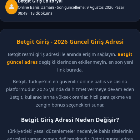
Betgit Giriş Editöryal
👤
Online Bahis Uzmanı · Son güncelleme: 9 Agustos 2026 Pazar
08:49 ·
18
dk okuma
Betgit Giriş - 2026 Güncel Giriş Adresi
Betgit resmi giriş adresi ile anında erişim sağlayın.
Betgit
güncel adres
değişikliklerinden etkilenmeyin, en son yeni
link burada.
Betgit, Türkiye'nin en güvenilir online bahis ve casino
platformudur. 2026 yılında da hizmet vermeye devam eden
Betgit, kullanıcılarına yüksek oranlar, hizli para çekme ve
zengin bonus seçenekleri sunar.
Betgit Giriş Adresi Neden Değişir?
Türkiye'deki yasal düzenlemeler nedeniyle bahis sitelerinin
adresleri zaman zaman değişmektedir. Betgit güncel adres