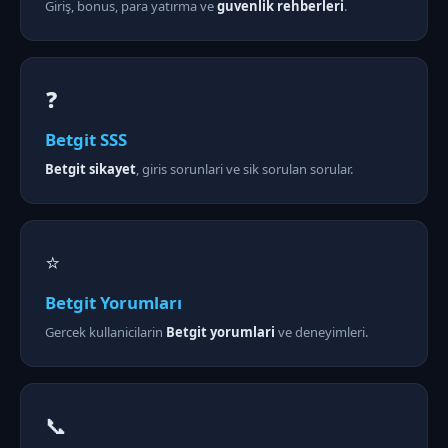
Giriş, bonus, para yatırma ve
guvenlik rehberleri
.
❓
Betgit SSS
Betgit sikayet
, giris sorunlari ve sik sorulan sorular.
⭐
Betgit Yorumları
Gercek kullanicilarin
Betgit yorumlari
ve deneyimleri.
📞