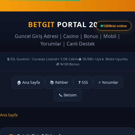
BETGIT
PORTAL 2026
1269
kisi online
Guncel Giriş Adresi | Casino | Bonus | Mobil |
Yorumlar | Canlı Destek
🔒 SSL Guvenli
✅ Curacao Lisansli
⚡ 5 DK Cekim
👤 50.000+ Uye
📱 Mobil Uyumlu
🎁 %100 Bonus
🏠 Ana Sayfa
📚 Rehber
❓ SSS
⭐ Yorumlar
📞 Iletisim
Ana Sayfa