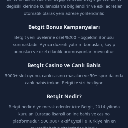
degisikliklerinde kullanıcılarını bilgilendirir ve eski adresler
otomatik olarak yeni adrese yönlendirilir.
Betgit Bonus Kampanyaları
Betgit yeni üyelerine özel %200 Hoşgeldin Bonusu
sunmaktadır. Ayrıca düzenli yatırım bonusları, kayip
bonusları ve özel etkinlik promosyonları mevcuttur.
Betgit Casino ve Canlı Bahis
5000+ slot oyunu, canlı casino masaları ve 50+ spor dalında
canlı bahis imkanı Betgit'te sizi bekliyor.
Betgit Nedir?
Betgit nedir diye merak edenler icin: Betgit, 2014 yilinda
kurulan Curacao lisansli online bahis ve casino
platformudur. 500.000+ aktif uyesi ile Turkiye nin en