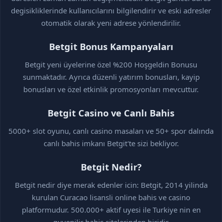
degisikliklerinde kullanıcılarını bilgilendirir ve eski adresler
otomatik olarak yeni adrese yönlendirilir.
Betgit Bonus Kampanyaları
Betgit yeni üyelerine özel %200 Hoşgeldin Bonusu
sunmaktadır. Ayrıca düzenli yatırım bonusları, kayip
bonusları ve özel etkinlik promosyonları mevcuttur.
Betgit Casino ve Canlı Bahis
5000+ slot oyunu, canlı casino masaları ve 50+ spor dalında
canlı bahis imkanı Betgit'te sizi bekliyor.
Betgit Nedir?
Betgit nedir diye merak edenler icin: Betgit, 2014 yilinda
kurulan Curacao lisansli online bahis ve casino
platformudur. 500.000+ aktif uyesi ile Turkiye nin en