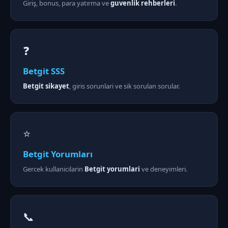
Giriş, bonus, para yatırma ve
guvenlik rehberleri
.
❓
Betgit SSS
Betgit sikayet
, giris sorunlari ve sik sorulan sorular.
⭐
Betgit Yorumları
Gercek kullanicilarin
Betgit yorumlari
ve deneyimleri.
📞