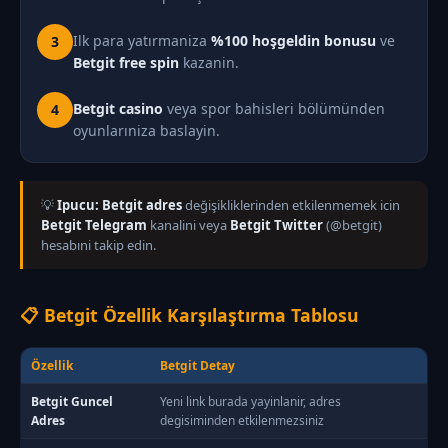
Ilk para yatırmaniza
%100 hoşgeldin bonusu
ve
3
Betgit free spin
kazanin.
Betgit casino
veya spor bahisleri bölümünden
4
oyunlarıniza baslayin.
💡
Ipucu:
Betgit adres
değişikliklerinden etkilenmemek icin
Betgit Telegram
kanalini veya
Betgit Twitter
(@betgit)
hesabıni takip edin.
📋 Betgit Özellik Karşılaştırma Tablosu
Özellik
Betgit Detay
Betgit Guncel
Yeni link burada yayinlanir, adres
Adres
degisiminden etkilenmezsiniz