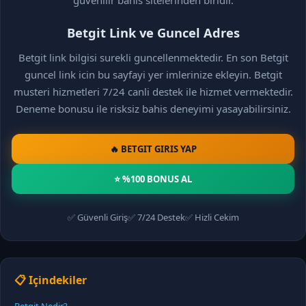
guvenilir bahis sitelerinden biridir.
Betgit Link ve Guncel Adres
Betgit link bilgisi surekli guncellenmektedir. En son Betgit
guncel link icin bu sayfayi yer imlerinize ekleyin. Betgit
musteri hizmetleri 7/24 canli destek ile hizmet vermektedir.
Deneme bonusu ile risksiz bahis deneyimi yasayabilirsiniz.
🔥 BETGIT GIRIS YAP
⭐ %100 BONUS AL
✅ Güvenli Giriş
✅ 7/24 Destek
✅ Hizli Cekim
📋 Içindekiler