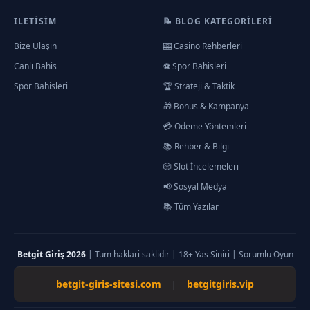
ILETISIM
📝 BLOG KATEGORILERI
Bize Ulaşın
🎰 Casino Rehberleri
Canlı Bahis
⚽ Spor Bahisleri
Spor Bahisleri
🏆 Strateji & Taktik
🎁 Bonus & Kampanya
💳 Ödeme Yöntemleri
📚 Rehber & Bilgi
🎲 Slot İncelemeleri
📢 Sosyal Medya
📚 Tüm Yazılar
Betgit Giriş 2026
| Tum haklari saklidir | 18+ Yas Siniri | Sorumlu Oyun
betgit-giris-sitesi.com
betgitgiris.vip
|