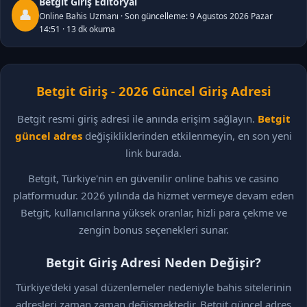
Betgit Giriş Editöryal
👤
Online Bahis Uzmanı · Son güncelleme: 9 Agustos 2026 Pazar
14:51 ·
13
dk okuma
Betgit Giriş - 2026 Güncel Giriş Adresi
Betgit resmi giriş adresi ile anında erişim sağlayın.
Betgit
güncel adres
değişikliklerinden etkilenmeyin, en son yeni
link burada.
Betgit, Türkiye'nin en güvenilir online bahis ve casino
platformudur. 2026 yılında da hizmet vermeye devam eden
Betgit, kullanıcılarına yüksek oranlar, hizli para çekme ve
zengin bonus seçenekleri sunar.
Betgit Giriş Adresi Neden Değişir?
Türkiye'deki yasal düzenlemeler nedeniyle bahis sitelerinin
adresleri zaman zaman değişmektedir. Betgit güncel adres