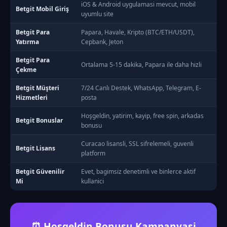
iOS & Android uygulamasi mevcut, mobil
Betgit Mobil Giriş
uyumlu site
Betgit Para
Papara, Havale, Kripto (BTC/ETH/USDT),
Yatırma
Cepbank, Jeton
Betgit Para
Ortalama 5-15 dakika, Papara ile daha hizli
Çekme
Betgit Müşteri
7/24 Canlı Destek, WhatsApp, Telegram, E-
Hizmetleri
posta
Hoşgeldin, yatirim, kayip, free spin, arkadas
Betgit Bonuslar
bonusu
Curacao lisansli, SSL sifrelemeli, guvenli
Betgit Lisans
platform
Betgit Güvenilir
Evet, bagimsiz denetimli ve binlerce aktif
Mi
kullanici
⏰ Hoşgeldin Bonusu Kampanyasi