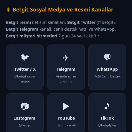
📱 Betgit Sosyal Medya ve Resmi Kanallar
Betgit resmi
iletisim kanallari.
Betgit Twitter
(@betgit),
Betgit Telegram
kanali, canlı destek hatti ve WhatsApp.
Betgit müşteri hizmetleri
7 gun 24 saat aktiftir.
🐦
✈️
💬
Twitter / X
Telegram
WhatsApp
@betgit resmi
Aninda adres
7/24 Canlı Destek
hesabı
bildirimi
📷
▶️
🎵
Instagram
YouTube
TikTok
@betgit
Betgit kanali
@betgitplay