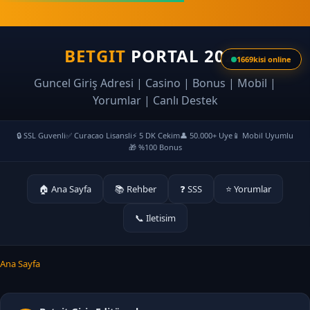
BETGIT
PORTAL 2026
1669
kisi online
Guncel Giriş Adresi | Casino | Bonus | Mobil |
Yorumlar | Canlı Destek
🔒 SSL Guvenli
✅ Curacao Lisansli
⚡ 5 DK Cekim
👤 50.000+ Uye
📱 Mobil Uyumlu
🎁 %100 Bonus
🏠 Ana Sayfa
📚 Rehber
❓ SSS
⭐ Yorumlar
📞 Iletisim
Ana Sayfa