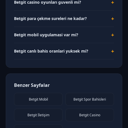
Betgit casino oyunları guvenli mi?
Betgit para çekme sureleri ne kadar?
Betgit mobil uygulamasi var mi?
Betgit canlı bahis oranlari yuksek mi?
Benzer Sayfalar
Betgit Mobil
Betgit Spor Bahisleri
Betgit İletişim
Betgit Casino