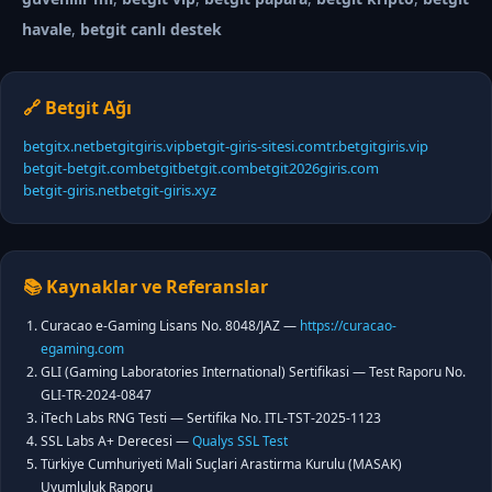
havale
,
betgit canlı destek
🔗 Betgit Ağı
betgitx.net
betgitgiris.vip
betgit-giris-sitesi.com
tr.betgitgiris.vip
betgit-betgit.com
betgitbetgit.com
betgit2026giris.com
betgit-giris.net
betgit-giris.xyz
📚 Kaynaklar ve Referanslar
Curacao e-Gaming Lisans No. 8048/JAZ —
https://curacao-
egaming.com
GLI (Gaming Laboratories International) Sertifikasi — Test Raporu No.
GLI-TR-2024-0847
iTech Labs RNG Testi — Sertifika No. ITL-TST-2025-1123
SSL Labs A+ Derecesi —
Qualys SSL Test
Türkiye Cumhuriyeti Mali Suçlari Arastirma Kurulu (MASAK)
Uyumluluk Raporu