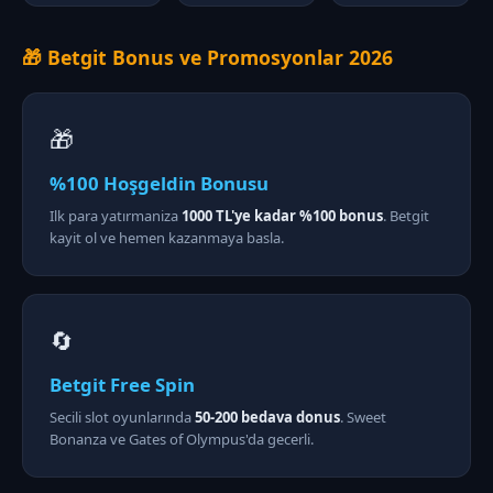
🎁 Betgit Bonus ve Promosyonlar 2026
🎁
%100 Hoşgeldin Bonusu
Ilk para yatırmaniza
1000 TL'ye kadar %100 bonus
. Betgit
kayit ol ve hemen kazanmaya basla.
🔄
Betgit Free Spin
Secili slot oyunlarında
50-200 bedava donus
. Sweet
Bonanza ve Gates of Olympus'da gecerli.