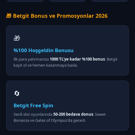
🎁 Betgit Bonus ve Promosyonlar 2026
🎁
%100 Hoşgeldin Bonusu
Ilk para yatırmaniza
1000 TL'ye kadar %100 bonus
. Betgit
kayit ol ve hemen kazanmaya basla.
🔄
Betgit Free Spin
Secili slot oyunlarında
50-200 bedava donus
. Sweet
Bonanza ve Gates of Olympus'da gecerli.