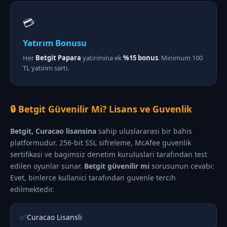
💳
Yatırım Bonusu
Her
Betgit Papara
yatirimina ek
%15 bonus
. Minimum 100
TL yatirim sarti.
🔒 Betgit Güvenilir Mi? Lisans ve Guvenlik
Betgit, Curacao lisansina
sahip uluslararasi bir bahis
platformudur. 256-bit SSL sifreleme, McAfee guvenlik
sertifikasi ve bagimsiz denetim kuruluslari tarafından test
edilen oyunlar sunar.
Betgit güvenilir mi
sorusunun cevabi:
Evet, binlerce kullanici tarafından guvenle tercih
edilmektedir.
✅
Curacao Lisansli