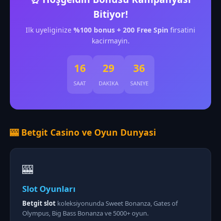
Bitiyor!
Ilk uyeliginize
%100 bonus + 200 Free Spin
firsatini
kacirmayin.
16
29
35
SAAT
DAKIKA
SANIYE
🎰 Betgit Casino ve Oyun Dunyasi
🎰
Slot Oyunları
Betgit slot
koleksiyonunda Sweet Bonanza, Gates of
Olympus, Big Bass Bonanza ve 5000+ oyun.