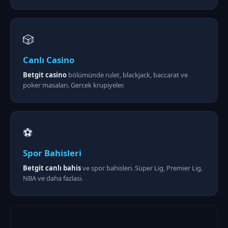
🎲
Canlı Casino
Betgit casino
bölümünde rulet, blackjack, baccarat ve
poker masaları. Gercek krupiyeler.
⚽
Spor Bahisleri
Betgit canlı bahis
ve spor bahisleri. Süper Lig, Premier Lig,
NBA ve daha fazlasi.