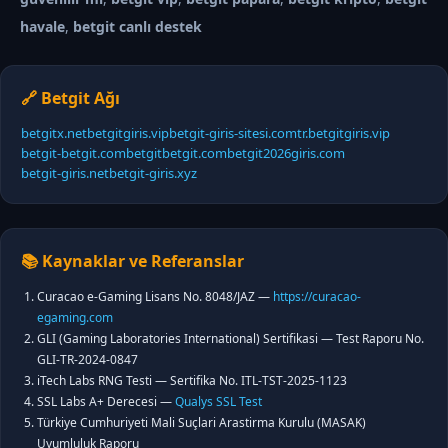
havale
,
betgit canlı destek
🔗 Betgit Ağı
betgitx.net
betgitgiris.vip
betgit-giris-sitesi.com
tr.betgitgiris.vip
betgit-betgit.com
betgitbetgit.com
betgit2026giris.com
betgit-giris.net
betgit-giris.xyz
📚 Kaynaklar ve Referanslar
Curacao e-Gaming Lisans No. 8048/JAZ —
https://curacao-
egaming.com
GLI (Gaming Laboratories International) Sertifikasi — Test Raporu No.
GLI-TR-2024-0847
iTech Labs RNG Testi — Sertifika No. ITL-TST-2025-1123
SSL Labs A+ Derecesi —
Qualys SSL Test
Türkiye Cumhuriyeti Mali Suçlari Arastirma Kurulu (MASAK)
Uyumluluk Raporu