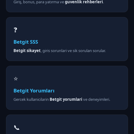
Giriş, bonus, para yatırma ve
guvenlik rehberleri
.
❓
Betgit SSS
Betgit sikayet
, giris sorunlari ve sik sorulan sorular.
⭐
Betgit Yorumları
Gercek kullanicilarin
Betgit yorumlari
ve deneyimleri.
📞