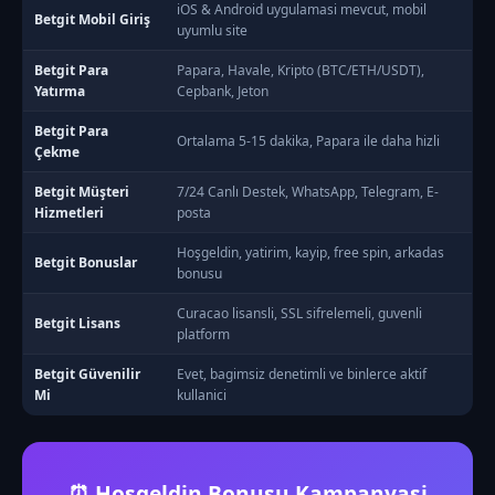
iOS & Android uygulamasi mevcut, mobil
Betgit Mobil Giriş
uyumlu site
Betgit Para
Papara, Havale, Kripto (BTC/ETH/USDT),
Yatırma
Cepbank, Jeton
Betgit Para
Ortalama 5-15 dakika, Papara ile daha hizli
Çekme
Betgit Müşteri
7/24 Canlı Destek, WhatsApp, Telegram, E-
Hizmetleri
posta
Hoşgeldin, yatirim, kayip, free spin, arkadas
Betgit Bonuslar
bonusu
Curacao lisansli, SSL sifrelemeli, guvenli
Betgit Lisans
platform
Betgit Güvenilir
Evet, bagimsiz denetimli ve binlerce aktif
Mi
kullanici
⏰ Hoşgeldin Bonusu Kampanyasi