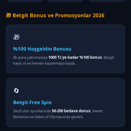
🎁 Betgit Bonus ve Promosyonlar 2026
🎁
%100 Hoşgeldin Bonusu
Ilk para yatırmaniza
1000 TL'ye kadar %100 bonus
. Betgit
kayit ol ve hemen kazanmaya basla.
🔄
Betgit Free Spin
Secili slot oyunlarında
50-200 bedava donus
. Sweet
Bonanza ve Gates of Olympus'da gecerli.