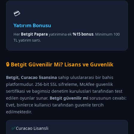
💳
Yatırım Bonusu
Her
Betgit Papara
yatirimina ek
%15 bonus
. Minimum 100
TL yatirim sarti.
🔒 Betgit Güvenilir Mi? Lisans ve Guvenlik
Betgit, Curacao lisansina
sahip uluslararasi bir bahis
platformudur. 256-bit SSL sifreleme, McAfee guvenlik
sertifikasi ve bagimsiz denetim kuruluslari tarafından test
edilen oyunlar sunar.
Betgit güvenilir mi
sorusunun cevabi:
Evet, binlerce kullanici tarafından guvenle tercih
edilmektedir.
✅
Curacao Lisansli