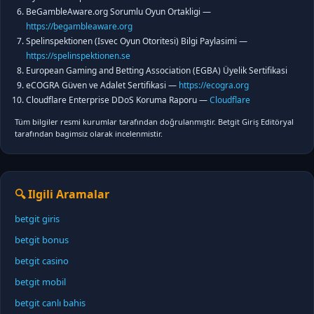
BeGambleAware.org Sorumlu Oyun Ortakligi —
https://begambleaware.org
Spelinspektionen (Isvec Oyun Otoritesi) Bilgi Paylasimi —
https://spelinspektionen.se
European Gaming and Betting Association (EGBA) Üyelik Sertifikasi
eCOGRA Güven ve Adalet Sertifikasi —
https://ecogra.org
Cloudflare Enterprise DDoS Koruma Raporu —
Cloudflare
Tüm bilgiler resmi kurumlar tarafından doğrulanmıştir. Betgit Giriş Editöryal
tarafından bagimsiz olarak incelenmistir.
🔍 Ilgili Aramalar
betgit giris
betgit bonus
betgit casino
betgit mobil
betgit canlı bahis