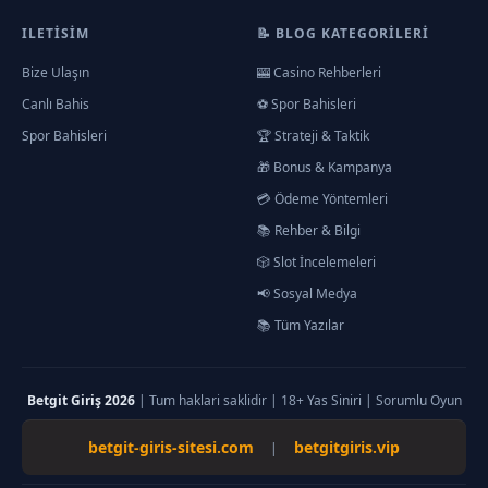
ILETISIM
📝 BLOG KATEGORILERI
Bize Ulaşın
🎰 Casino Rehberleri
Canlı Bahis
⚽ Spor Bahisleri
Spor Bahisleri
🏆 Strateji & Taktik
🎁 Bonus & Kampanya
💳 Ödeme Yöntemleri
📚 Rehber & Bilgi
🎲 Slot İncelemeleri
📢 Sosyal Medya
📚 Tüm Yazılar
Betgit Giriş 2026
| Tum haklari saklidir | 18+ Yas Siniri | Sorumlu Oyun
betgit-giris-sitesi.com
betgitgiris.vip
|