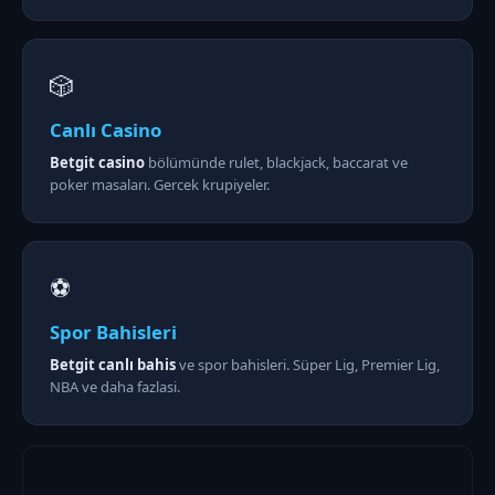
🎲
Canlı Casino
Betgit casino
bölümünde rulet, blackjack, baccarat ve
poker masaları. Gercek krupiyeler.
⚽
Spor Bahisleri
Betgit canlı bahis
ve spor bahisleri. Süper Lig, Premier Lig,
NBA ve daha fazlasi.