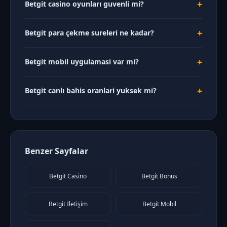
Betgit casino oyunları guvenli mi?
Betgit para çekme sureleri ne kadar?
Betgit mobil uygulamasi var mi?
Betgit canlı bahis oranlari yuksek mi?
Benzer Sayfalar
Betgit Casino
Betgit Bonus
Betgit İletişim
Betgit Mobil