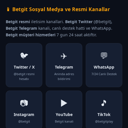
📱 Betgit Sosyal Medya ve Resmi Kanallar
Betgit resmi
iletisim kanallari.
Betgit Twitter
(@betgit),
Betgit Telegram
kanali, canlı destek hatti ve WhatsApp.
Betgit müşteri hizmetleri
7 gun 24 saat aktiftir.
🐦
✈️
💬
Twitter / X
Telegram
WhatsApp
@betgit resmi
Aninda adres
7/24 Canlı Destek
hesabı
bildirimi
📷
▶️
🎵
Instagram
YouTube
TikTok
@betgit
Betgit kanali
@betgitplay