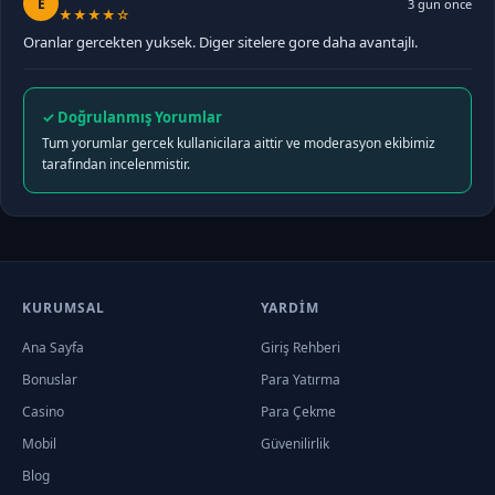
E
3 gun once
★★★★☆
Oranlar gercekten yuksek. Diger sitelere gore daha avantajlı.
✓ Doğrulanmış Yorumlar
Tum yorumlar gercek kullanicilara aittir ve moderasyon ekibimiz
tarafından incelenmistir.
KURUMSAL
YARDIM
Ana Sayfa
Giriş Rehberi
Bonuslar
Para Yatırma
Casino
Para Çekme
Mobil
Güvenilirlik
Blog