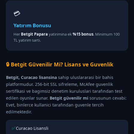
💳
Yatırım Bonusu
Her
Betgit Papara
yatirimina ek
%15 bonus
. Minimum 100
TL yatirim sarti.
🔒 Betgit Güvenilir Mi? Lisans ve Guvenlik
Betgit, Curacao lisansina
sahip uluslararasi bir bahis
platformudur. 256-bit SSL sifreleme, McAfee guvenlik
sertifikasi ve bagimsiz denetim kuruluslari tarafından test
edilen oyunlar sunar.
Betgit güvenilir mi
sorusunun cevabi:
Evet, binlerce kullanici tarafından guvenle tercih
edilmektedir.
✅
Curacao Lisansli