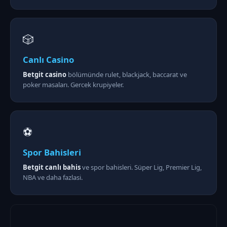
🎲
Canlı Casino
Betgit casino
bölümünde rulet, blackjack, baccarat ve
poker masaları. Gercek krupiyeler.
⚽
Spor Bahisleri
Betgit canlı bahis
ve spor bahisleri. Süper Lig, Premier Lig,
NBA ve daha fazlasi.