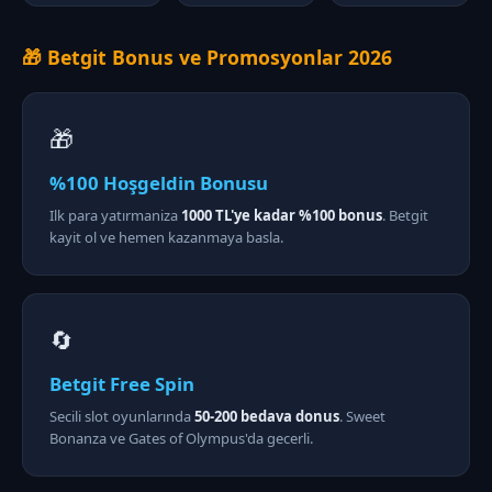
🎁 Betgit Bonus ve Promosyonlar 2026
🎁
%100 Hoşgeldin Bonusu
Ilk para yatırmaniza
1000 TL'ye kadar %100 bonus
. Betgit
kayit ol ve hemen kazanmaya basla.
🔄
Betgit Free Spin
Secili slot oyunlarında
50-200 bedava donus
. Sweet
Bonanza ve Gates of Olympus'da gecerli.