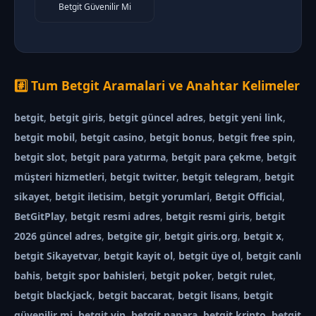
Betgit Güvenilir Mi
#️⃣ Tum Betgit Aramalari ve Anahtar Kelimeler
betgit
,
betgit giris
,
betgit güncel adres
,
betgit yeni link
,
betgit mobil
,
betgit casino
,
betgit bonus
,
betgit free spin
,
betgit slot
,
betgit para yatırma
,
betgit para çekme
,
betgit
müşteri hizmetleri
,
betgit twitter
,
betgit telegram
,
betgit
sikayet
,
betgit iletisim
,
betgit yorumlari
,
Betgit Official
,
BetGitPlay
,
betgit resmi adres
,
betgit resmi giris
,
betgit
2026 güncel adres
,
betgite gir
,
betgit giris.org
,
betgit x
,
betgit Sikayetvar
,
betgit kayit ol
,
betgit üye ol
,
betgit canlı
bahis
,
betgit spor bahisleri
,
betgit poker
,
betgit rulet
,
betgit blackjack
,
betgit baccarat
,
betgit lisans
,
betgit
güvenilir mi
,
betgit vip
,
betgit papara
,
betgit kripto
,
betgit