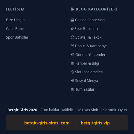
ILETISIM
📝 BLOG KATEGORILERI
Bize Ulaşın
🎰 Casino Rehberleri
Canlı Bahis
⚽ Spor Bahisleri
Spor Bahisleri
🏆 Strateji & Taktik
🎁 Bonus & Kampanya
💳 Ödeme Yöntemleri
📚 Rehber & Bilgi
🎲 Slot İncelemeleri
📢 Sosyal Medya
📚 Tüm Yazılar
Betgit Giriş 2026
| Tum haklari saklidir | 18+ Yas Siniri | Sorumlu Oyun
betgit-giris-sitesi.com
betgitgiris.vip
|