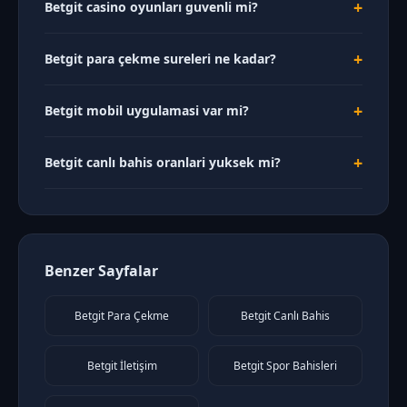
Betgit casino oyunları guvenli mi?
Betgit para çekme sureleri ne kadar?
Betgit mobil uygulamasi var mi?
Betgit canlı bahis oranlari yuksek mi?
Benzer Sayfalar
Betgit Para Çekme
Betgit Canlı Bahis
Betgit İletişim
Betgit Spor Bahisleri