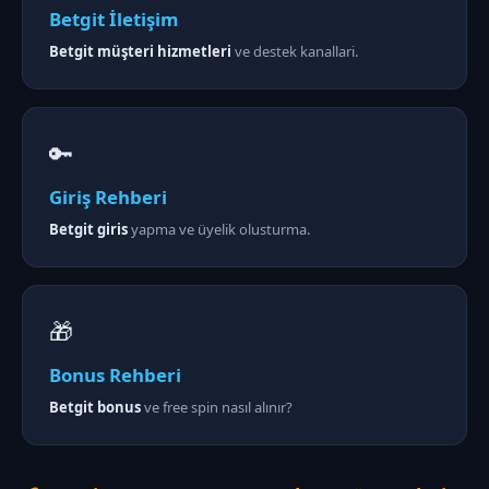
Betgit İletişim
Betgit müşteri hizmetleri
ve destek kanallari.
🔑
Giriş Rehberi
Betgit giris
yapma ve üyelik olusturma.
🎁
Bonus Rehberi
Betgit bonus
ve free spin nasıl alınır?