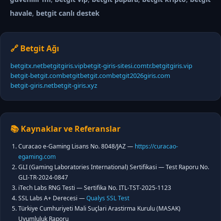
havale
,
betgit canlı destek
🔗 Betgit Ağı
betgitx.net
betgitgiris.vip
betgit-giris-sitesi.com
tr.betgitgiris.vip
betgit-betgit.com
betgitbetgit.com
betgit2026giris.com
betgit-giris.net
betgit-giris.xyz
📚 Kaynaklar ve Referanslar
Curacao e-Gaming Lisans No. 8048/JAZ —
https://curacao-
egaming.com
GLI (Gaming Laboratories International) Sertifikasi — Test Raporu No.
GLI-TR-2024-0847
iTech Labs RNG Testi — Sertifika No. ITL-TST-2025-1123
SSL Labs A+ Derecesi —
Qualys SSL Test
Türkiye Cumhuriyeti Mali Suçlari Arastirma Kurulu (MASAK)
Uyumluluk Raporu