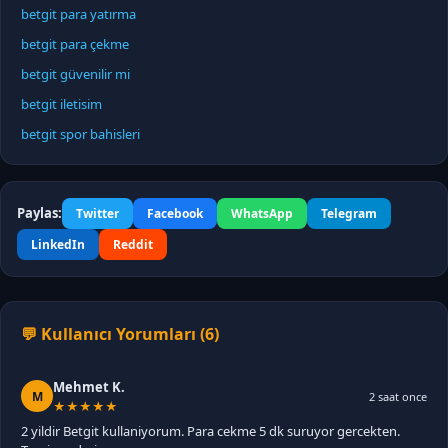
betgit para yatırma
betgit para çekme
betgit güvenilir mi
betgit iletisim
betgit spor bahisleri
Paylas:
Twitter
Facebook
WhatsApp
Telegram
LinkedIn
Reddit
💬 Kullanıcı Yorumları (6)
Mehmet K.
M
2 saat once
★★★★★
2 yildir Betgit kullaniyorum. Para cekme 5 dk suruyor gercekten.