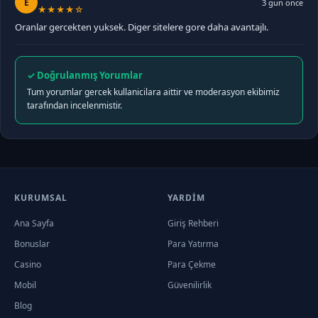
E
3 gun once
★★★★☆
Oranlar gercekten yuksek. Diger sitelere gore daha avantajlı.
✓ Doğrulanmış Yorumlar
Tum yorumlar gercek kullanicilara aittir ve moderasyon ekibimiz
tarafından incelenmistir.
KURUMSAL
YARDIM
Ana Sayfa
Giriş Rehberi
Bonuslar
Para Yatırma
Casino
Para Çekme
Mobil
Güvenilirlik
Blog