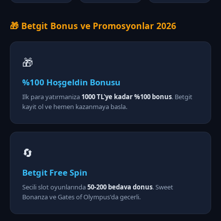
🎁 Betgit Bonus ve Promosyonlar 2026
🎁
%100 Hoşgeldin Bonusu
Ilk para yatırmaniza
1000 TL'ye kadar %100 bonus
. Betgit
kayit ol ve hemen kazanmaya basla.
🔄
Betgit Free Spin
Secili slot oyunlarında
50-200 bedava donus
. Sweet
Bonanza ve Gates of Olympus'da gecerli.