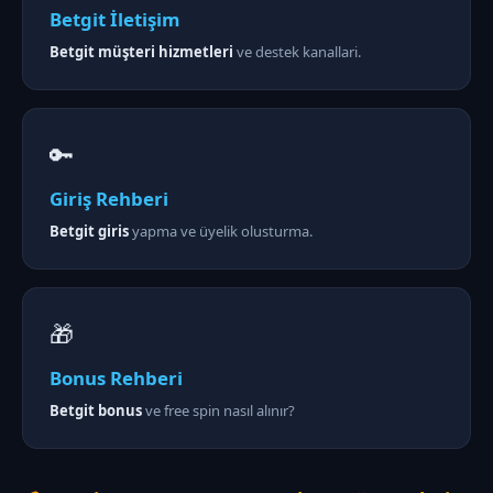
Betgit İletişim
Betgit müşteri hizmetleri
ve destek kanallari.
🔑
Giriş Rehberi
Betgit giris
yapma ve üyelik olusturma.
🎁
Bonus Rehberi
Betgit bonus
ve free spin nasıl alınır?