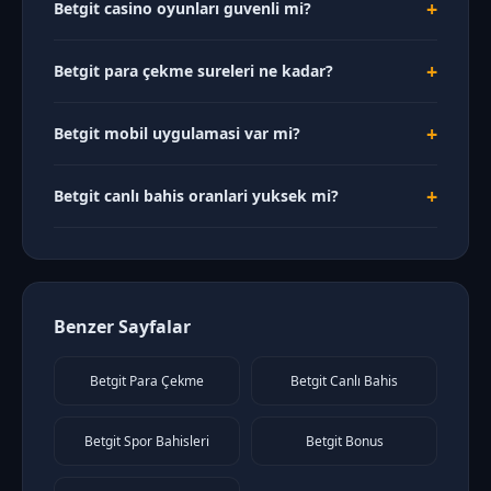
Betgit casino oyunları guvenli mi?
Betgit para çekme sureleri ne kadar?
Betgit mobil uygulamasi var mi?
Betgit canlı bahis oranlari yuksek mi?
Benzer Sayfalar
Betgit Para Çekme
Betgit Canlı Bahis
Betgit Spor Bahisleri
Betgit Bonus