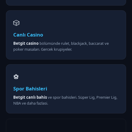
🎲
Canlı Casino
Betgit casino
bölümünde rulet, blackjack, baccarat ve
poker masaları. Gercek krupiyeler.
⚽
Spor Bahisleri
Betgit canlı bahis
ve spor bahisleri. Süper Lig, Premier Lig,
NBA ve daha fazlasi.