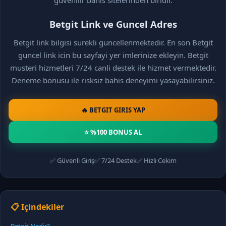
guvenilir bahis sitelerinden biridir.
Betgit Link ve Guncel Adres
Betgit link bilgisi surekli guncellenmektedir. En son Betgit
guncel link icin bu sayfayi yer imlerinize ekleyin. Betgit
musteri hizmetleri 7/24 canli destek ile hizmet vermektedir.
Deneme bonusu ile risksiz bahis deneyimi yasayabilirsiniz.
🔥 BETGIT GIRIS YAP
⭐ %100 BONUS AL
✅ Güvenli Giriş
✅ 7/24 Destek
✅ Hizli Cekim
📋 Içindekiler