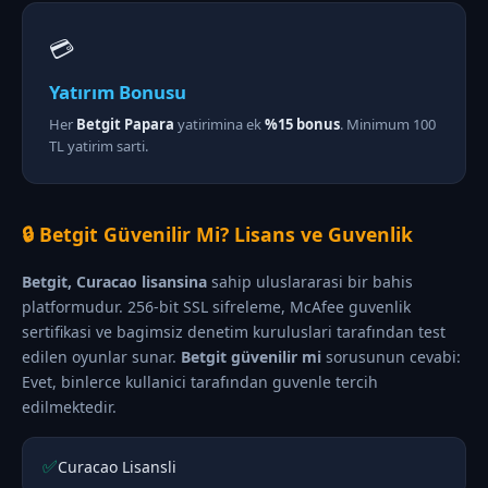
💳
Yatırım Bonusu
Her
Betgit Papara
yatirimina ek
%15 bonus
. Minimum 100
TL yatirim sarti.
🔒 Betgit Güvenilir Mi? Lisans ve Guvenlik
Betgit, Curacao lisansina
sahip uluslararasi bir bahis
platformudur. 256-bit SSL sifreleme, McAfee guvenlik
sertifikasi ve bagimsiz denetim kuruluslari tarafından test
edilen oyunlar sunar.
Betgit güvenilir mi
sorusunun cevabi:
Evet, binlerce kullanici tarafından guvenle tercih
edilmektedir.
✅
Curacao Lisansli