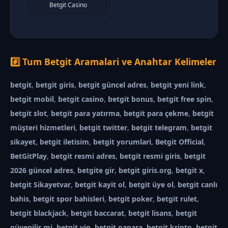
Betgit Casino
#️⃣ Tum Betgit Aramalari ve Anahtar Kelimeler
betgit
,
betgit giris
,
betgit güncel adres
,
betgit yeni link
,
betgit mobil
,
betgit casino
,
betgit bonus
,
betgit free spin
,
betgit slot
,
betgit para yatırma
,
betgit para çekme
,
betgit
müşteri hizmetleri
,
betgit twitter
,
betgit telegram
,
betgit
sikayet
,
betgit iletisim
,
betgit yorumlari
,
Betgit Official
,
BetGitPlay
,
betgit resmi adres
,
betgit resmi giris
,
betgit
2026 güncel adres
,
betgite gir
,
betgit giris.org
,
betgit x
,
betgit Sikayetvar
,
betgit kayit ol
,
betgit üye ol
,
betgit canlı
bahis
,
betgit spor bahisleri
,
betgit poker
,
betgit rulet
,
betgit blackjack
,
betgit baccarat
,
betgit lisans
,
betgit
güvenilir mi
,
betgit vip
,
betgit papara
,
betgit kripto
,
betgit