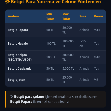
💳 Betgit Para Yatırma ve Cekme Yöntemleri
Min.
Max.
Yontem
Sure
Bonus
Tutar
Tutar
50.000
Betgit Papara
50 TL
Aninda
%15
TL
100.000
5-15
Betgit Havale
100 TL
Yok
TL
dk
Betgit Kripto
500.000
100 TL
Aninda
%10
(BTC/ETH/USDT)
TL
Betgit Cepbank
50 TL
5.000 TL
Aninda
Yok
25.000
Betgit Jeton
50 TL
Aninda
%5
TL
💡
Betgit para çekme
işlemleri ortalama 5-15 dakika surer.
Betgit Papara
ile en hizli sonuc alirsiniz.