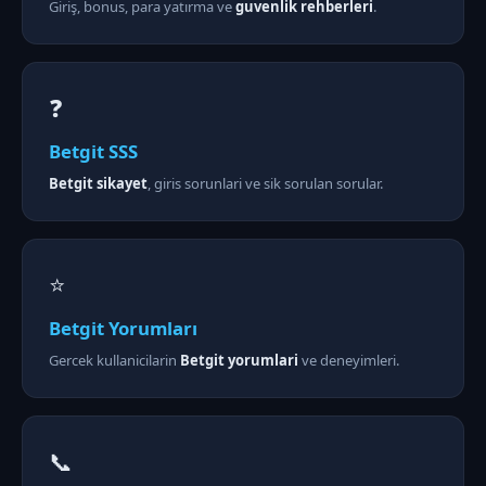
Giriş, bonus, para yatırma ve
guvenlik rehberleri
.
❓
Betgit SSS
Betgit sikayet
, giris sorunlari ve sik sorulan sorular.
⭐
Betgit Yorumları
Gercek kullanicilarin
Betgit yorumlari
ve deneyimleri.
📞