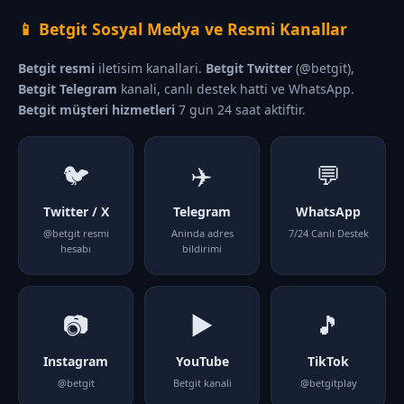
📱 Betgit Sosyal Medya ve Resmi Kanallar
Betgit resmi
iletisim kanallari.
Betgit Twitter
(@betgit),
Betgit Telegram
kanali, canlı destek hatti ve WhatsApp.
Betgit müşteri hizmetleri
7 gun 24 saat aktiftir.
🐦
✈️
💬
Twitter / X
Telegram
WhatsApp
@betgit resmi
Aninda adres
7/24 Canlı Destek
hesabı
bildirimi
📷
▶️
🎵
Instagram
YouTube
TikTok
@betgit
Betgit kanali
@betgitplay