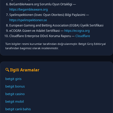
BeGambleAware.org Sorumlu Oyun Ortakligi —
https://begambleaware.org
Spelinspektionen (Isvec Oyun Otoritesi) Bilgi Paylasimi —
https://spelinspektionen.se
European Gaming and Betting Association (EGBA) Üyelik Sertifikasi
eCOGRA Güven ve Adalet Sertifikasi —
https://ecogra.org
Cloudflare Enterprise DDoS Koruma Raporu —
Cloudflare
Tüm bilgiler resmi kurumlar tarafından doğrulanmıştir. Betgit Giriş Editöryal
tarafından bagimsiz olarak incelenmistir.
🔍 Ilgili Aramalar
betgit giris
betgit bonus
betgit casino
betgit mobil
betgit canlı bahis