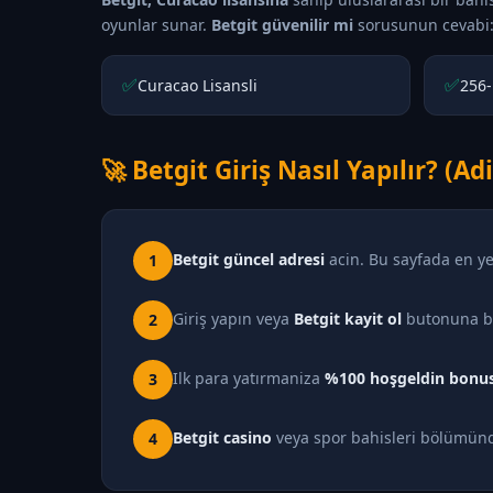
oyunlar sunar.
Betgit güvenilir mi
sorusunun cevabi: 
✅
✅
Curacao Lisansli
256-
🚀 Betgit Giriş Nasıl Yapılır? (
Betgit güncel adresi
acin. Bu sayfada en y
1
Giriş yapın veya
Betgit kayit ol
butonuna ba
2
Ilk para yatırmaniza
%100 hoşgeldin bonu
3
Betgit casino
veya spor bahisleri bölümünd
4