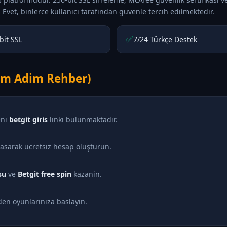
Evet, binlerce kullanici tarafından guvenle tercih edilmektedir.
✅
bit SSL
7/24 Türkçe Destek
Adim Adim Rehber)
eni
betgit giris
linki bulunmaktadir.
sarak ücretsiz hesap oluşturun.
su
ve
Betgit free spin
kazanin.
en oyunlarıniza baslayin.