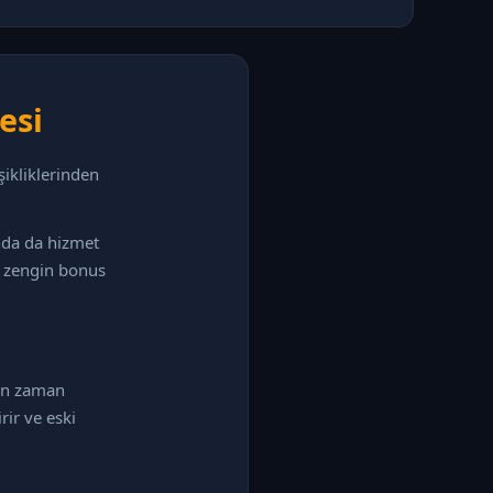
esi
ikliklerinden
ında da hizmet
e zengin bonus
man zaman
rir ve eski