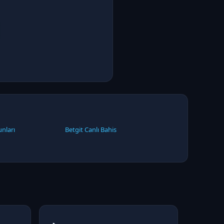
nları
Betgit Canlı Bahis