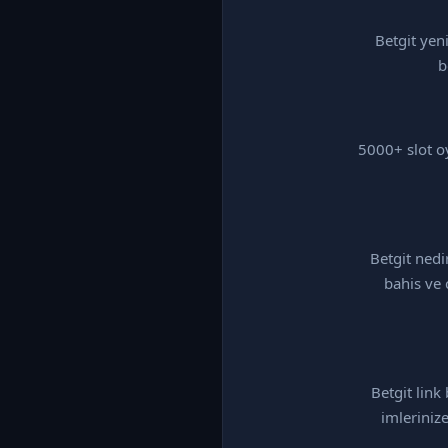
Betgit yen
b
5000+ slot oy
Betgit nedi
bahis ve 
Betgit link
imlerinize