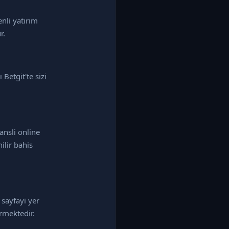
nli yatırım
r.
Betgit'te sizi
ansli online
ilir bahis
 sayfayi yer
ermektedir.