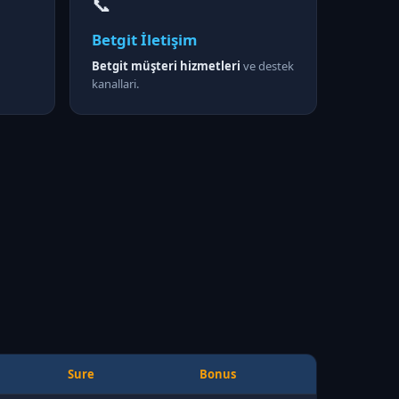
📞
Betgit İletişim
Betgit müşteri hizmetleri
ve destek
kanallari.
Sure
Bonus