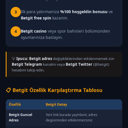
Ilk para yatırmaniza
%100 hoşgeldin bonusu
ve
3
Betgit free spin
kazanin.
Betgit casino
veya spor bahisleri bölümünden
4
oyunlarıniza baslayin.
💡
Ipucu:
Betgit adres
değişikliklerinden etkilenmemek icin
Betgit Telegram
kanalini veya
Betgit Twitter
(@betgit)
hesabıni takip edin.
📋 Betgit Özellik Karşılaştırma Tablosu
Özellik
Betgit Detay
Betgit Guncel
Yeni link burada yayinlanir, adres
Adres
degisiminden etkilenmezsiniz