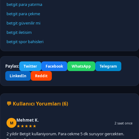
betgit para yatırma
betgit para çekme
betgit güvenilir mi
betgit iletisim
betgit spor bahisleri
Paylas:
Twitter
Facebook
WhatsApp
Telegram
LinkedIn
Reddit
💬 Kullanıcı Yorumları (6)
Mehmet K.
M
2 saat once
★★★★★
2 yildir Betgit kullaniyorum. Para cekme 5 dk suruyor gercekten.