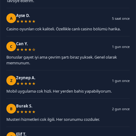
Tavsiye ederim.
Ayse D.
A
5 saat once
★★★★★
Casino oyunları cok kaliteli. Özellikle canlı casino bölümü harika.
Can Y.
C
1 gun once
★★★★☆
Bonuslar gayet iyi ama çevrim şartı biraz yuksek. Genel olarak
memnunum.
Zeynep A.
Z
1 gun once
★★★★★
Mobil uygulama cok hizli. Her yerden bahis yapabiliyorum.
Burak S.
B
2 gun once
★★★★★
Musteri hizmetleri cok ilgili. Her sorunumu cozduler.
Elif T.