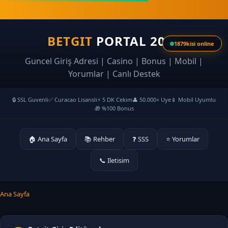
BETGIT
PORTAL 2026
1879
kisi online
Guncel Giriş Adresi | Casino | Bonus | Mobil |
Yorumlar | Canlı Destek
🔒 SSL Guvenli
✅ Curacao Lisansli
⚡ 5 DK Cekim
👤 50.000+ Uye
📱 Mobil Uyumlu
🎁 %100 Bonus
🏠 Ana Sayfa
📚 Rehber
❓ SSS
⭐ Yorumlar
📞 Iletisim
Ana Sayfa