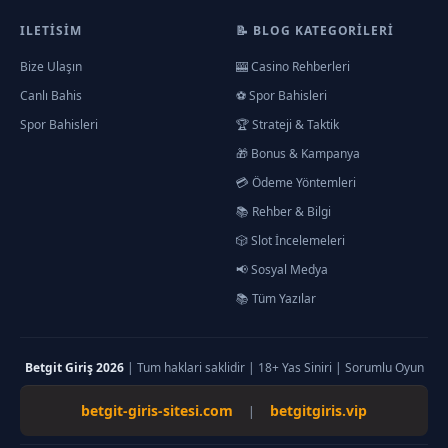
ILETISIM
📝 BLOG KATEGORILERI
Bize Ulaşın
🎰 Casino Rehberleri
Canlı Bahis
⚽ Spor Bahisleri
Spor Bahisleri
🏆 Strateji & Taktik
🎁 Bonus & Kampanya
💳 Ödeme Yöntemleri
📚 Rehber & Bilgi
🎲 Slot İncelemeleri
📢 Sosyal Medya
📚 Tüm Yazılar
Betgit Giriş 2026
| Tum haklari saklidir | 18+ Yas Siniri | Sorumlu Oyun
betgit-giris-sitesi.com
betgitgiris.vip
|