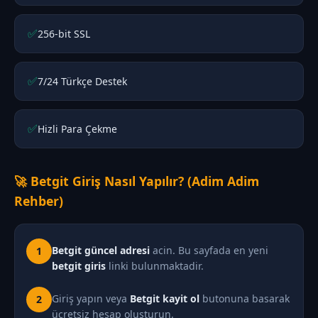
✅
256-bit SSL
✅
7/24 Türkçe Destek
✅
Hizli Para Çekme
🚀 Betgit Giriş Nasıl Yapılır? (Adim Adim
Rehber)
Betgit güncel adresi
acin. Bu sayfada en yeni
1
betgit giris
linki bulunmaktadir.
Giriş yapın veya
Betgit kayit ol
butonuna basarak
2
ücretsiz hesap oluşturun.