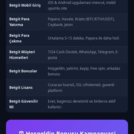
iOS & Android uygulamasi mevcut, mobil
Betgit Mobil Giriş
uyumlu site
Betgit Para
Papara, Havale, Kripto (BTC/ETH/USDT),
Yatırma
Cepbank, Jeton
Betgit Para
Ortalama 5-15 dakika, Papara ile daha hizli
Çekme
Betgit Müşteri
7/24 Canlı Destek, WhatsApp, Telegram, E-
Hizmetleri
posta
Hoşgeldin, yatirim, kayip, free spin, arkadas
Betgit Bonuslar
bonusu
Curacao lisansli, SSL sifrelemeli, guvenli
Betgit Lisans
platform
Betgit Güvenilir
Evet, bagimsiz denetimli ve binlerce aktif
Mi
kullanici
⏰ Hoşgeldin Bonusu Kampanyasi