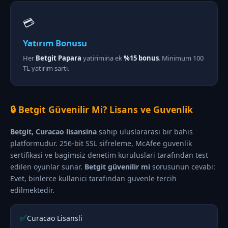
💳
Yatırım Bonusu
Her
Betgit Papara
yatirimina ek
%15 bonus
. Minimum 100
TL yatirim sarti.
🔒 Betgit Güvenilir Mi? Lisans ve Guvenlik
Betgit, Curacao lisansina
sahip uluslararasi bir bahis
platformudur. 256-bit SSL sifreleme, McAfee guvenlik
sertifikasi ve bagimsiz denetim kuruluslari tarafından test
edilen oyunlar sunar.
Betgit güvenilir mi
sorusunun cevabi:
Evet, binlerce kullanici tarafından guvenle tercih
edilmektedir.
✅
Curacao Lisansli