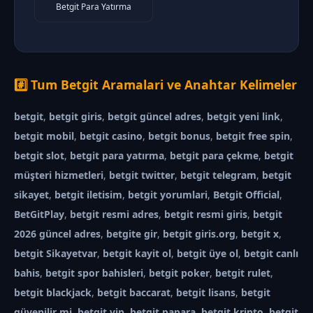
Betgit Para Yatırma
#️⃣ Tum Betgit Aramalari ve Anahtar Kelimeler
betgit
,
betgit giris
,
betgit güncel adres
,
betgit yeni link
,
betgit mobil
,
betgit casino
,
betgit bonus
,
betgit free spin
,
betgit slot
,
betgit para yatırma
,
betgit para çekme
,
betgit
müşteri hizmetleri
,
betgit twitter
,
betgit telegram
,
betgit
sikayet
,
betgit iletisim
,
betgit yorumlari
,
Betgit Official
,
BetGitPlay
,
betgit resmi adres
,
betgit resmi giris
,
betgit
2026 güncel adres
,
betgite gir
,
betgit giris.org
,
betgit x
,
betgit Sikayetvar
,
betgit kayit ol
,
betgit üye ol
,
betgit canlı
bahis
,
betgit spor bahisleri
,
betgit poker
,
betgit rulet
,
betgit blackjack
,
betgit baccarat
,
betgit lisans
,
betgit
güvenilir mi
,
betgit vip
,
betgit papara
,
betgit kripto
,
betgit