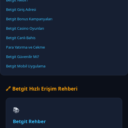
Betgit Nedir?
Betgit Giriş Adresi
Betgit Bonus Kampanyaları
Betgit Casino Oyunları
Betgit Canlı Bahis
Para Yatırma ve Cekme
Betgit Güvenilir Mi?
Betgit Mobil Uygulama
🔗 Betgit Hızlı Erişim Rehberi
📚
Betgit Rehber