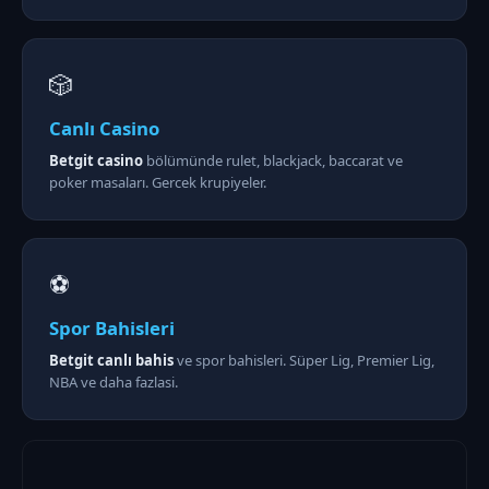
🎲
Canlı Casino
Betgit casino
bölümünde rulet, blackjack, baccarat ve
poker masaları. Gercek krupiyeler.
⚽
Spor Bahisleri
Betgit canlı bahis
ve spor bahisleri. Süper Lig, Premier Lig,
NBA ve daha fazlasi.