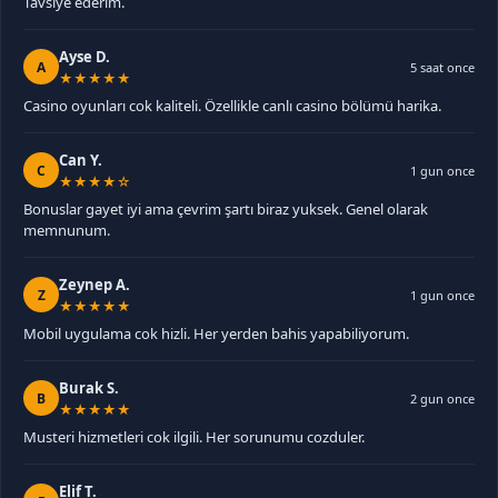
Tavsiye ederim.
Ayse D.
A
5 saat once
★★★★★
Casino oyunları cok kaliteli. Özellikle canlı casino bölümü harika.
Can Y.
C
1 gun once
★★★★☆
Bonuslar gayet iyi ama çevrim şartı biraz yuksek. Genel olarak
memnunum.
Zeynep A.
Z
1 gun once
★★★★★
Mobil uygulama cok hizli. Her yerden bahis yapabiliyorum.
Burak S.
B
2 gun once
★★★★★
Musteri hizmetleri cok ilgili. Her sorunumu cozduler.
Elif T.