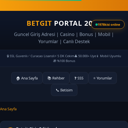
BETGIT
PORTAL 2026
1978
kisi online
Guncel Giriş Adresi | Casino | Bonus | Mobil |
Yorumlar | Canlı Destek
🔒 SSL Guvenli
✅ Curacao Lisansli
⚡ 5 DK Cekim
👤 50.000+ Uye
📱 Mobil Uyumlu
🎁 %100 Bonus
🏠 Ana Sayfa
📚 Rehber
❓ SSS
⭐ Yorumlar
📞 Iletisim
Ana Sayfa