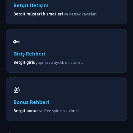
Betgit İletişim
Betgit müşteri hizmetleri
ve destek kanallari.
🔑
Giriş Rehberi
Betgit giris
yapma ve üyelik olusturma.
🎁
Bonus Rehberi
Betgit bonus
ve free spin nasıl alınır?