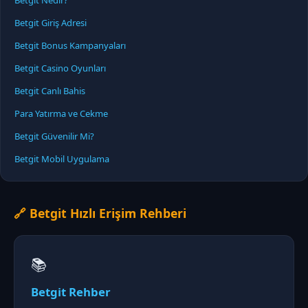
Betgit Nedir?
Betgit Giriş Adresi
Betgit Bonus Kampanyaları
Betgit Casino Oyunları
Betgit Canlı Bahis
Para Yatırma ve Cekme
Betgit Güvenilir Mi?
Betgit Mobil Uygulama
🔗 Betgit Hızlı Erişim Rehberi
📚
Betgit Rehber