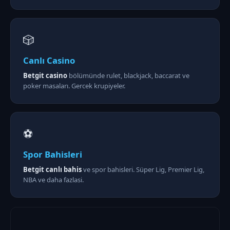
🎲
Canlı Casino
Betgit casino
bölümünde rulet, blackjack, baccarat ve
poker masaları. Gercek krupiyeler.
⚽
Spor Bahisleri
Betgit canlı bahis
ve spor bahisleri. Süper Lig, Premier Lig,
NBA ve daha fazlasi.