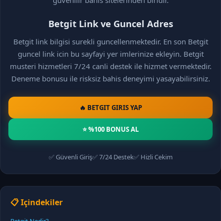
guvenilir bahis sitelerinden biridir.
Betgit Link ve Guncel Adres
Betgit link bilgisi surekli guncellenmektedir. En son Betgit
guncel link icin bu sayfayi yer imlerinize ekleyin. Betgit
musteri hizmetleri 7/24 canli destek ile hizmet vermektedir.
Deneme bonusu ile risksiz bahis deneyimi yasayabilirsiniz.
🔥 BETGIT GIRIS YAP
⭐ %100 BONUS AL
✅ Güvenli Giriş
✅ 7/24 Destek
✅ Hizli Cekim
📋 Içindekiler