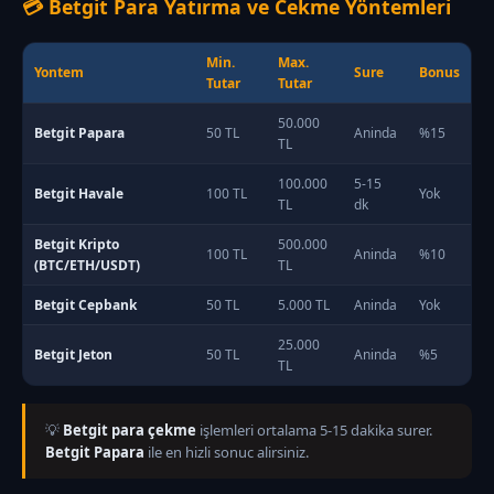
💳 Betgit Para Yatırma ve Cekme Yöntemleri
Min.
Max.
Yontem
Sure
Bonus
Tutar
Tutar
50.000
Betgit Papara
50 TL
Aninda
%15
TL
100.000
5-15
Betgit Havale
100 TL
Yok
TL
dk
Betgit Kripto
500.000
100 TL
Aninda
%10
(BTC/ETH/USDT)
TL
Betgit Cepbank
50 TL
5.000 TL
Aninda
Yok
25.000
Betgit Jeton
50 TL
Aninda
%5
TL
💡
Betgit para çekme
işlemleri ortalama 5-15 dakika surer.
Betgit Papara
ile en hizli sonuc alirsiniz.