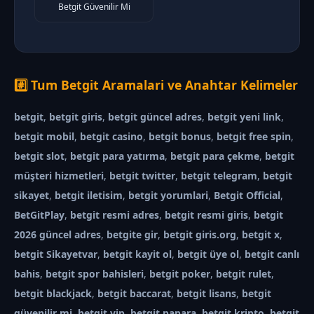
Betgit Güvenilir Mi
#️⃣ Tum Betgit Aramalari ve Anahtar Kelimeler
betgit
,
betgit giris
,
betgit güncel adres
,
betgit yeni link
,
betgit mobil
,
betgit casino
,
betgit bonus
,
betgit free spin
,
betgit slot
,
betgit para yatırma
,
betgit para çekme
,
betgit
müşteri hizmetleri
,
betgit twitter
,
betgit telegram
,
betgit
sikayet
,
betgit iletisim
,
betgit yorumlari
,
Betgit Official
,
BetGitPlay
,
betgit resmi adres
,
betgit resmi giris
,
betgit
2026 güncel adres
,
betgite gir
,
betgit giris.org
,
betgit x
,
betgit Sikayetvar
,
betgit kayit ol
,
betgit üye ol
,
betgit canlı
bahis
,
betgit spor bahisleri
,
betgit poker
,
betgit rulet
,
betgit blackjack
,
betgit baccarat
,
betgit lisans
,
betgit
güvenilir mi
,
betgit vip
,
betgit papara
,
betgit kripto
,
betgit