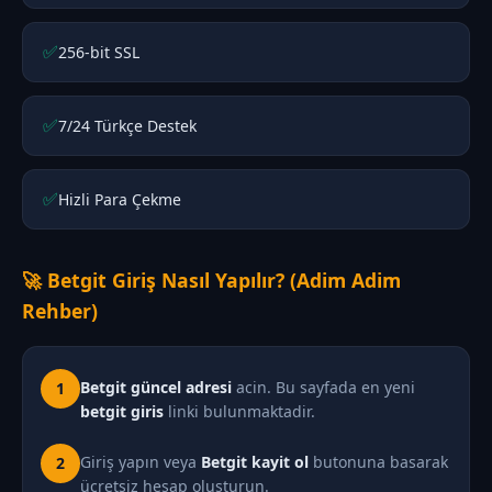
✅
256-bit SSL
✅
7/24 Türkçe Destek
✅
Hizli Para Çekme
🚀 Betgit Giriş Nasıl Yapılır? (Adim Adim
Rehber)
Betgit güncel adresi
acin. Bu sayfada en yeni
1
betgit giris
linki bulunmaktadir.
Giriş yapın veya
Betgit kayit ol
butonuna basarak
2
ücretsiz hesap oluşturun.