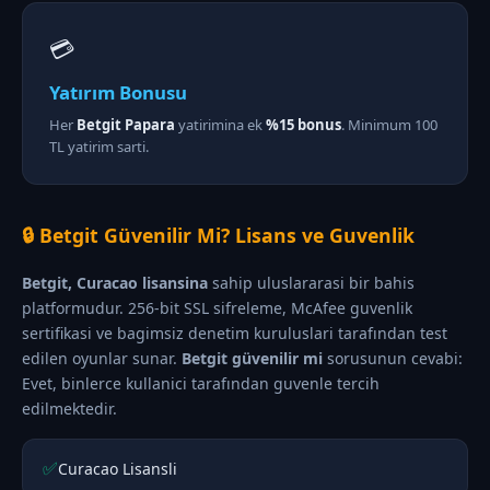
💳
Yatırım Bonusu
Her
Betgit Papara
yatirimina ek
%15 bonus
. Minimum 100
TL yatirim sarti.
🔒 Betgit Güvenilir Mi? Lisans ve Guvenlik
Betgit, Curacao lisansina
sahip uluslararasi bir bahis
platformudur. 256-bit SSL sifreleme, McAfee guvenlik
sertifikasi ve bagimsiz denetim kuruluslari tarafından test
edilen oyunlar sunar.
Betgit güvenilir mi
sorusunun cevabi:
Evet, binlerce kullanici tarafından guvenle tercih
edilmektedir.
✅
Curacao Lisansli