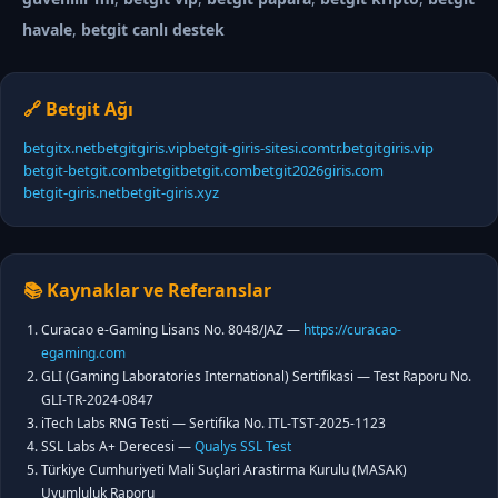
havale
,
betgit canlı destek
🔗 Betgit Ağı
betgitx.net
betgitgiris.vip
betgit-giris-sitesi.com
tr.betgitgiris.vip
betgit-betgit.com
betgitbetgit.com
betgit2026giris.com
betgit-giris.net
betgit-giris.xyz
📚 Kaynaklar ve Referanslar
Curacao e-Gaming Lisans No. 8048/JAZ —
https://curacao-
egaming.com
GLI (Gaming Laboratories International) Sertifikasi — Test Raporu No.
GLI-TR-2024-0847
iTech Labs RNG Testi — Sertifika No. ITL-TST-2025-1123
SSL Labs A+ Derecesi —
Qualys SSL Test
Türkiye Cumhuriyeti Mali Suçlari Arastirma Kurulu (MASAK)
Uyumluluk Raporu