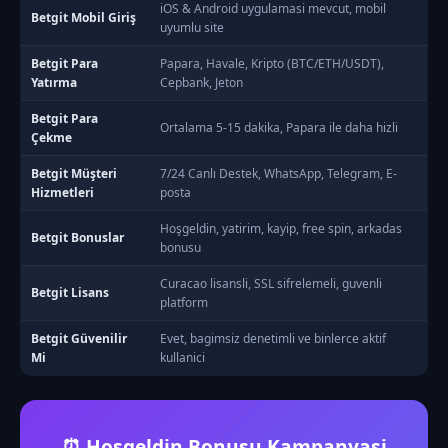
iOS & Android uygulamasi mevcut, mobil
Betgit Mobil Giriş
uyumlu site
Betgit Para
Papara, Havale, Kripto (BTC/ETH/USDT),
Yatırma
Cepbank, Jeton
Betgit Para
Ortalama 5-15 dakika, Papara ile daha hizli
Çekme
Betgit Müşteri
7/24 Canlı Destek, WhatsApp, Telegram, E-
Hizmetleri
posta
Hoşgeldin, yatirim, kayip, free spin, arkadas
Betgit Bonuslar
bonusu
Curacao lisansli, SSL sifrelemeli, guvenli
Betgit Lisans
platform
Betgit Güvenilir
Evet, bagimsiz denetimli ve binlerce aktif
Mi
kullanici
⏰ Hoşgeldin Bonusu Kampanyasi