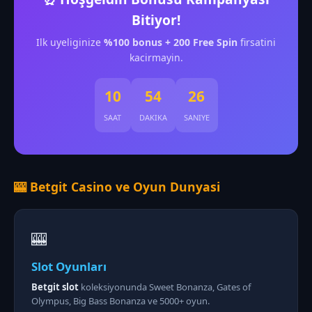
Bitiyor!
Ilk uyeliginize
%100 bonus + 200 Free Spin
firsatini
kacirmayin.
10
54
25
SAAT
DAKIKA
SANIYE
🎰 Betgit Casino ve Oyun Dunyasi
🎰
Slot Oyunları
Betgit slot
koleksiyonunda Sweet Bonanza, Gates of
Olympus, Big Bass Bonanza ve 5000+ oyun.