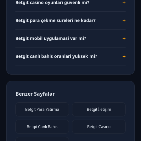
Betgit casino oyunları guvenli mi?
Betgit para çekme sureleri ne kadar?
Betgit mobil uygulamasi var mi?
Betgit canlı bahis oranlari yuksek mi?
Benzer Sayfalar
Betgit Para Yatırma
Betgit İletişim
Betgit Canlı Bahis
Betgit Casino