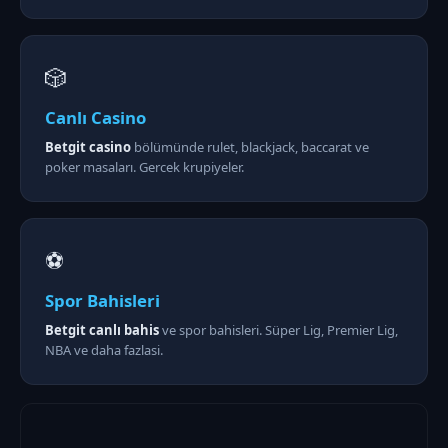
🎲
Canlı Casino
Betgit casino
bölümünde rulet, blackjack, baccarat ve
poker masaları. Gercek krupiyeler.
⚽
Spor Bahisleri
Betgit canlı bahis
ve spor bahisleri. Süper Lig, Premier Lig,
NBA ve daha fazlasi.