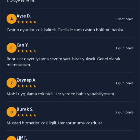
Tavsiye ederim.
Ayse D.
A
5 saat once
★★★★★
Casino oyunları cok kaliteli. Özellikle canlı casino bölümü harika.
Can Y.
C
1 gun once
★★★★☆
Bonuslar gayet iyi ama çevrim şartı biraz yuksek. Genel olarak
memnunum.
Zeynep A.
Z
1 gun once
★★★★★
Mobil uygulama cok hizli. Her yerden bahis yapabiliyorum.
Burak S.
B
2 gun once
★★★★★
Musteri hizmetleri cok ilgili. Her sorunumu cozduler.
Elif T.