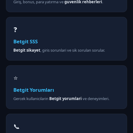
Giriş, bonus, para yatırma ve
guvenlik rehberleri
.
❓
Betgit SSS
Betgit sikayet
, giris sorunlari ve sik sorulan sorular.
⭐
Betgit Yorumları
Gercek kullanicilarin
Betgit yorumlari
ve deneyimleri.
📞