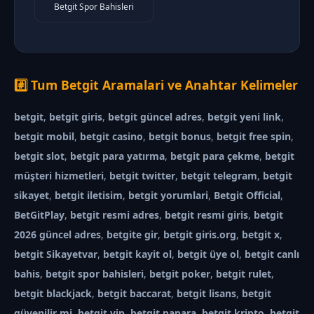
Betgit Spor Bahisleri
#️⃣ Tum Betgit Aramalari ve Anahtar Kelimeler
betgit
,
betgit giris
,
betgit güncel adres
,
betgit yeni link
,
betgit mobil
,
betgit casino
,
betgit bonus
,
betgit free spin
,
betgit slot
,
betgit para yatırma
,
betgit para çekme
,
betgit
müşteri hizmetleri
,
betgit twitter
,
betgit telegram
,
betgit
sikayet
,
betgit iletisim
,
betgit yorumlari
,
Betgit Official
,
BetGitPlay
,
betgit resmi adres
,
betgit resmi giris
,
betgit
2026 güncel adres
,
betgite gir
,
betgit giris.org
,
betgit x
,
betgit Sikayetvar
,
betgit kayit ol
,
betgit üye ol
,
betgit canlı
bahis
,
betgit spor bahisleri
,
betgit poker
,
betgit rulet
,
betgit blackjack
,
betgit baccarat
,
betgit lisans
,
betgit
güvenilir mi
,
betgit vip
,
betgit papara
,
betgit kripto
,
betgit