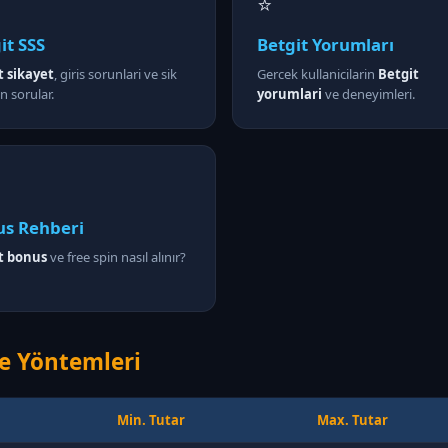
⭐
it SSS
Betgit Yorumları
t sikayet
, giris sorunlari ve sik
Gercek kullanicilarin
Betgit
n sorular.
yorumlari
ve deneyimleri.
us Rehberi
t bonus
ve free spin nasıl alınır?
e Yöntemleri
Min. Tutar
Max. Tutar