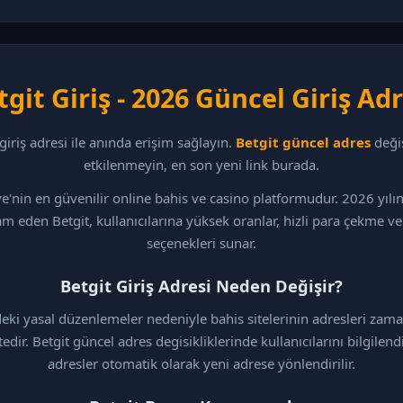
tgit Giriş - 2026 Güncel Giriş Adr
giriş adresi ile anında erişim sağlayın.
Betgit güncel adres
değiş
etkilenmeyin, en son yeni link burada.
ye'nin en güvenilir online bahis ve casino platformudur. 2026 yıl
 eden Betgit, kullanıcılarına yüksek oranlar, hizli para çekme v
seçenekleri sunar.
Betgit Giriş Adresi Neden Değişir?
deki yasal düzenlemeler nedeniyle bahis sitelerinin adresleri za
dir. Betgit güncel adres degisikliklerinde kullanıcılarını bilgilendi
adresler otomatik olarak yeni adrese yönlendirilir.