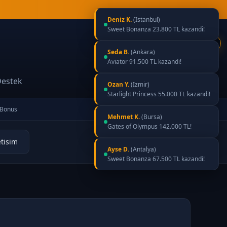
1313
kisi online
Destek
 Bonus
etisim