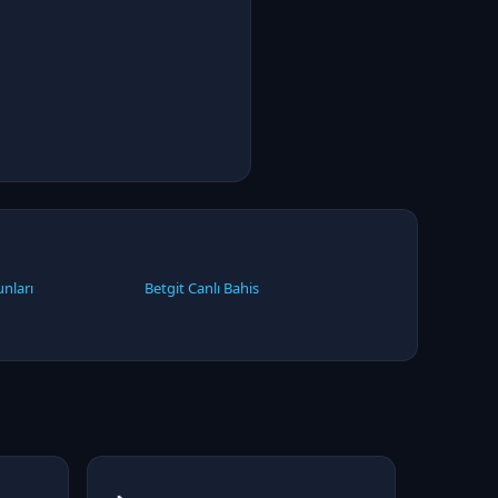
nları
Betgit Canlı Bahis