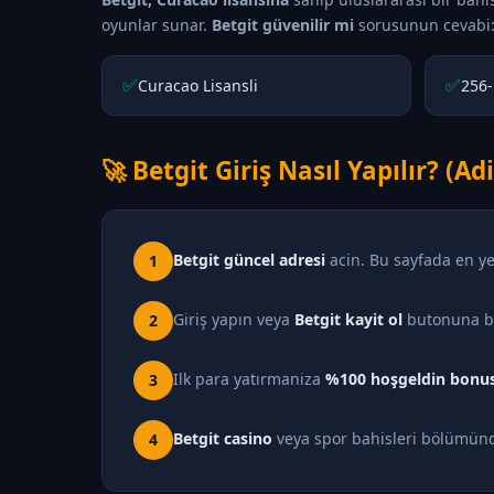
oyunlar sunar.
Betgit güvenilir mi
sorusunun cevabi: 
✅
✅
Curacao Lisansli
256-
🚀 Betgit Giriş Nasıl Yapılır? (
Betgit güncel adresi
acin. Bu sayfada en y
1
Giriş yapın veya
Betgit kayit ol
butonuna ba
2
Ilk para yatırmaniza
%100 hoşgeldin bonu
3
Betgit casino
veya spor bahisleri bölümünd
4