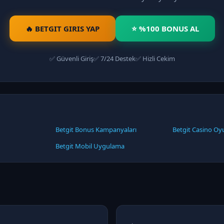
🔥 BETGIT GIRIS YAP
⭐ %100 BONUS AL
✅ Güvenli Giriş
✅ 7/24 Destek
✅ Hizli Cekim
Betgit Bonus Kampanyaları
Betgit Casino Oyu
Betgit Mobil Uygulama