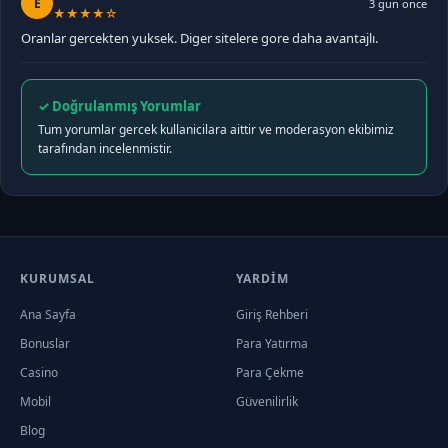
E
3 gun once
★★★★☆
Oranlar gercekten yuksek. Diger sitelere gore daha avantajlı.
✓ Doğrulanmış Yorumlar
Tum yorumlar gercek kullanicilara aittir ve moderasyon ekibimiz
tarafından incelenmistir.
KURUMSAL
YARDIM
Ana Sayfa
Giriş Rehberi
Bonuslar
Para Yatırma
Casino
Para Çekme
Mobil
Güvenilirlik
Blog