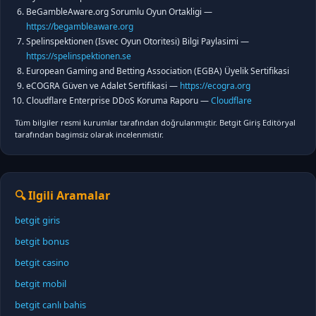
BeGambleAware.org Sorumlu Oyun Ortakligi —
https://begambleaware.org
Spelinspektionen (Isvec Oyun Otoritesi) Bilgi Paylasimi —
https://spelinspektionen.se
European Gaming and Betting Association (EGBA) Üyelik Sertifikasi
eCOGRA Güven ve Adalet Sertifikasi —
https://ecogra.org
Cloudflare Enterprise DDoS Koruma Raporu —
Cloudflare
Tüm bilgiler resmi kurumlar tarafından doğrulanmıştir. Betgit Giriş Editöryal
tarafından bagimsiz olarak incelenmistir.
🔍 Ilgili Aramalar
betgit giris
betgit bonus
betgit casino
betgit mobil
betgit canlı bahis