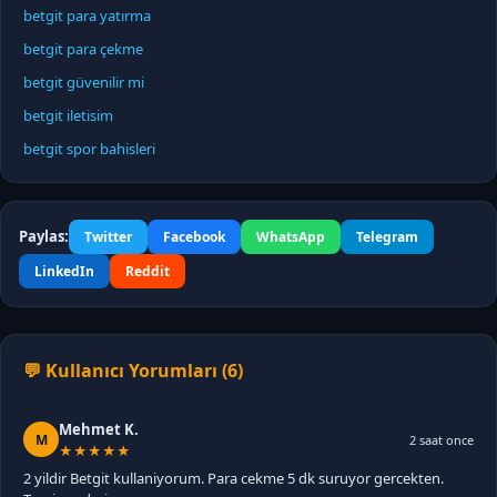
betgit para yatırma
betgit para çekme
betgit güvenilir mi
betgit iletisim
betgit spor bahisleri
Paylas:
Twitter
Facebook
WhatsApp
Telegram
LinkedIn
Reddit
💬 Kullanıcı Yorumları (6)
Mehmet K.
M
2 saat once
★★★★★
2 yildir Betgit kullaniyorum. Para cekme 5 dk suruyor gercekten.