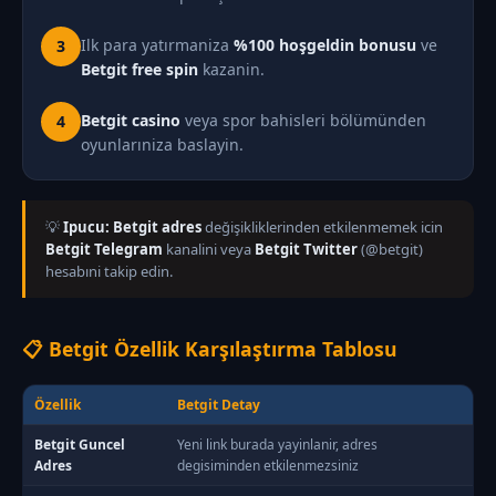
Ilk para yatırmaniza
%100 hoşgeldin bonusu
ve
3
Betgit free spin
kazanin.
Betgit casino
veya spor bahisleri bölümünden
4
oyunlarıniza baslayin.
💡
Ipucu:
Betgit adres
değişikliklerinden etkilenmemek icin
Betgit Telegram
kanalini veya
Betgit Twitter
(@betgit)
hesabıni takip edin.
📋 Betgit Özellik Karşılaştırma Tablosu
Özellik
Betgit Detay
Betgit Guncel
Yeni link burada yayinlanir, adres
Adres
degisiminden etkilenmezsiniz