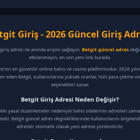
tgit Giriş - 2026 Güncel Giriş Adr
giriş adresi ile anında erişim sağlayın.
Betgit güncel adres
değiş
etkilenmeyin, en son yeni link burada.
ye'nin en güvenilir online bahis ve casino platformudur. 2026 yıl
 eden Betgit, kullanıcılarına yüksek oranlar, hizli para çekme v
seçenekleri sunar.
Betgit Giriş Adresi Neden Değişir?
deki yasal düzenlemeler nedeniyle bahis sitelerinin adresleri za
dir. Betgit güncel adres degisikliklerinde kullanıcılarını bilgilendi
adresler otomatik olarak yeni adrese yönlendirilir.