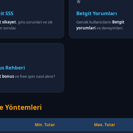
⭐
it SSS
Betgit Yorumları
t sikayet
, giris sorunlari ve sik
Gercek kullanicilarin
Betgit
n sorular.
yorumlari
ve deneyimleri.
us Rehberi
t bonus
ve free spin nasıl alınır?
e Yöntemleri
Min. Tutar
Max. Tutar