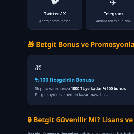
🐦
✈️
Twitter / X
Telegram
@betgit resmi hesabı
Aninda adres bildirimi
🎁 Betgit Bonus ve Promosyonla
🎁
%100 Hoşgeldin Bonusu
Ilk para yatırmaniza
1000 TL'ye kadar %100 bonus
.
Betgit kayit ol ve hemen kazanmaya basla.
🔒 Betgit Güvenilir Mi? Lisans v
Betgit, Curacao lisansina
sahip uluslararasi bir bahi