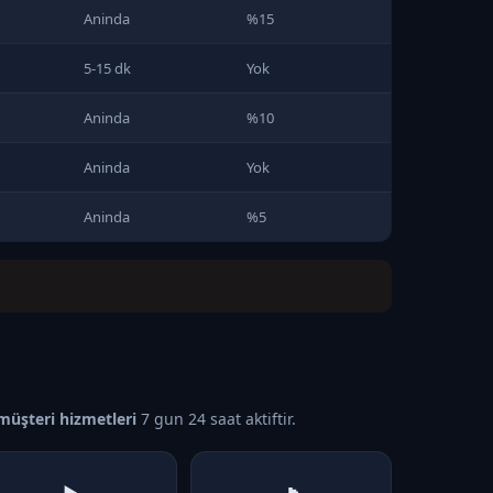
Aninda
%15
5-15 dk
Yok
Aninda
%10
Aninda
Yok
Aninda
%5
müşteri hizmetleri
7 gun 24 saat aktiftir.