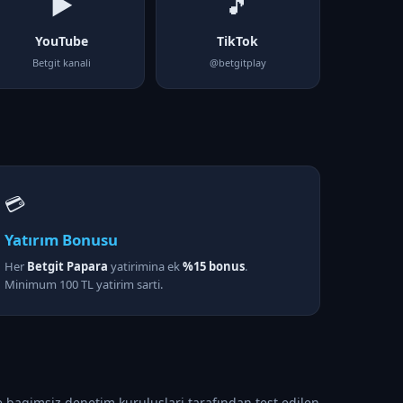
▶️
🎵
YouTube
TikTok
Betgit kanali
@betgitplay
💳
Yatırım Bonusu
Her
Betgit Papara
yatirimina ek
%15 bonus
.
Minimum 100 TL yatirim sarti.
ve bagimsiz denetim kuruluslari tarafından test edilen