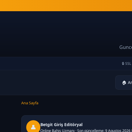
Gunce
🔒 SSL
🏠 A
Ana Sayfa
Betgit Giriş Editöryal
👤
Online Bahis Uzmanı · Son güncelleme: 9 Agustos 2026 