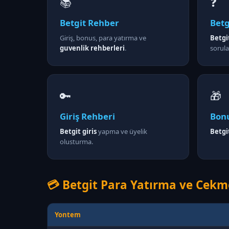
📚
❓
Betgit Rehber
Betg
Giriş, bonus, para yatırma ve
Betgi
guvenlik rehberleri
.
sorula
🔑
🎁
Giriş Rehberi
Bon
Betgit giris
yapma ve üyelik
Betgi
olusturma.
💳 Betgit Para Yatırma ve Cekm
Yontem