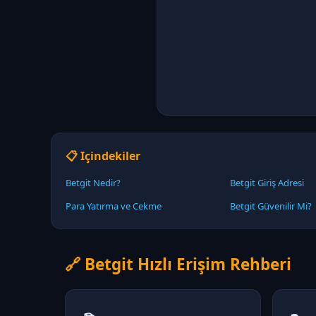
📋 Içindekiler
Betgit Nedir?
Betgit Giriş Adresi
Para Yatırma ve Cekme
Betgit Güvenilir Mi?
🔗 Betgit Hızlı Erişim Rehberi