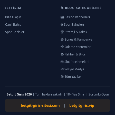
ILETISIM
📝 BLOG KATEGORILERI
Bize Ulaşın
🎰 Casino Rehberleri
Canlı Bahis
⚽ Spor Bahisleri
Spor Bahisleri
🏆 Strateji & Taktik
🎁 Bonus & Kampanya
💳 Ödeme Yöntemleri
📚 Rehber & Bilgi
🎲 Slot İncelemeleri
📢 Sosyal Medya
📚 Tüm Yazılar
Betgit Giriş 2026
| Tum haklari saklidir | 18+ Yas Siniri | Sorumlu Oyun
betgit-giris-sitesi.com
betgitgiris.vip
|