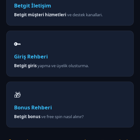
Betgit İletişim
Betgit müşteri hizmetleri
ve destek kanallari.
🔑
Giriş Rehberi
Betgit giris
yapma ve üyelik olusturma.
🎁
Bonus Rehberi
Betgit bonus
ve free spin nasıl alınır?