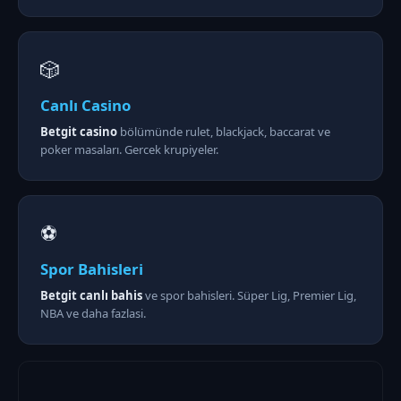
🎲
Canlı Casino
Betgit casino
bölümünde rulet, blackjack, baccarat ve
poker masaları. Gercek krupiyeler.
⚽
Spor Bahisleri
Betgit canlı bahis
ve spor bahisleri. Süper Lig, Premier Lig,
NBA ve daha fazlasi.