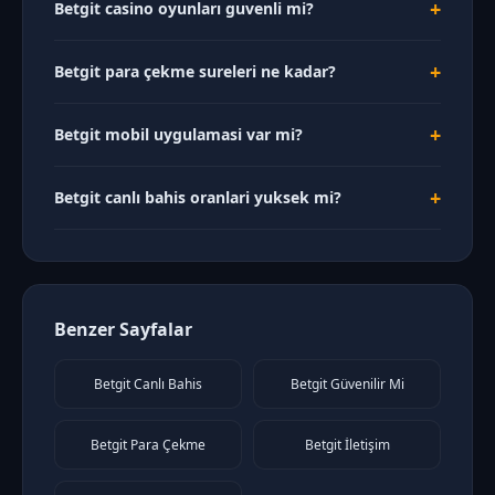
Betgit casino oyunları guvenli mi?
Betgit para çekme sureleri ne kadar?
Betgit mobil uygulamasi var mi?
Betgit canlı bahis oranlari yuksek mi?
Benzer Sayfalar
Betgit Canlı Bahis
Betgit Güvenilir Mi
Betgit Para Çekme
Betgit İletişim