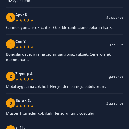
Tavsiye ederim.
Ayse D.
A
5 saat once
★★★★★
Casino oyunları cok kaliteli. Özellikle canlı casino bölümü harika.
Can Y.
C
1 gun once
★★★★☆
Bonuslar gayet iyi ama çevrim şartı biraz yuksek. Genel olarak
memnunum.
Zeynep A.
Z
1 gun once
★★★★★
Mobil uygulama cok hizli. Her yerden bahis yapabiliyorum.
Burak S.
B
2 gun once
★★★★★
Musteri hizmetleri cok ilgili. Her sorunumu cozduler.
Elif T.