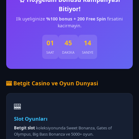
Bitiyor!
Ilk uyeliginize
%100 bonus + 200 Free Spin
firsatini
kacirmayin.
01
45
13
SAAT
DAKIKA
SANIYE
🎰 Betgit Casino ve Oyun Dunyasi
🎰
Slot Oyunları
Betgit slot
koleksiyonunda Sweet Bonanza, Gates of
Olympus, Big Bass Bonanza ve 5000+ oyun.