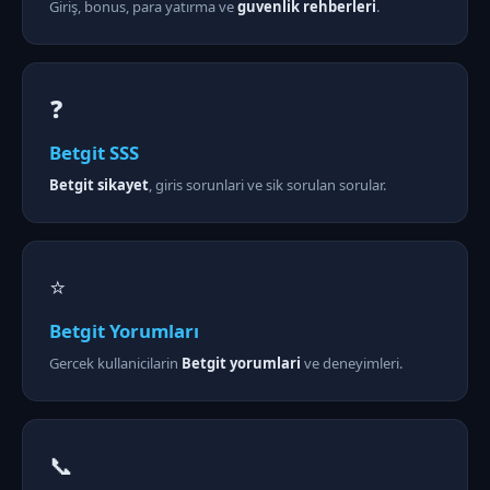
Giriş, bonus, para yatırma ve
guvenlik rehberleri
.
❓
Betgit SSS
Betgit sikayet
, giris sorunlari ve sik sorulan sorular.
⭐
Betgit Yorumları
Gercek kullanicilarin
Betgit yorumlari
ve deneyimleri.
📞