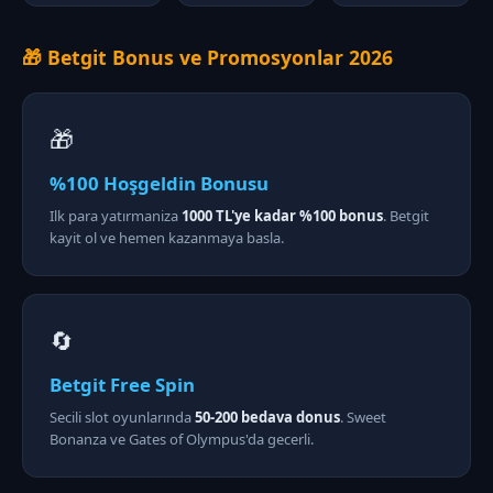
🎁 Betgit Bonus ve Promosyonlar 2026
🎁
%100 Hoşgeldin Bonusu
Ilk para yatırmaniza
1000 TL'ye kadar %100 bonus
. Betgit
kayit ol ve hemen kazanmaya basla.
🔄
Betgit Free Spin
Secili slot oyunlarında
50-200 bedava donus
. Sweet
Bonanza ve Gates of Olympus'da gecerli.